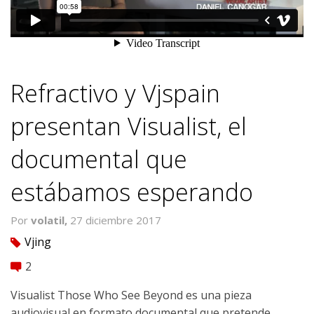
Refractivo y Vjspain
presentan Visualist, el
documental que
estábamos esperando
Por
volatil,
27 diciembre 2017
Vjing
tag
2
comment
Visualist Those Who See Beyond es una pieza
audiovisual en formato documental que pretende