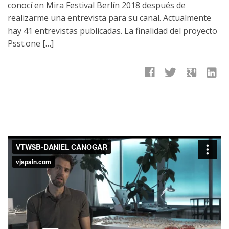
conocí en Mira Festival Berlín 2018 después de
realizarme una entrevista para su canal. Actualmente
hay 41 entrevistas publicadas. La finalidad del proyecto
Psst.one […]
facebook
twitter
google
linkedin