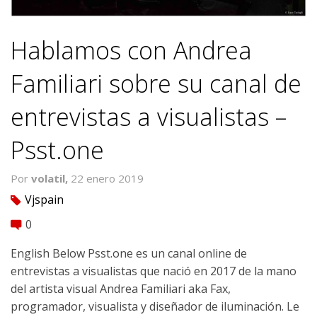
Hablamos con Andrea
Familiari sobre su canal de
entrevistas a visualistas –
Psst.one
Por
volatil,
22 enero 2019
Vjspain
tag
0
comment
English Below Psst.one es un canal online de
entrevistas a visualistas que nació en 2017 de la mano
del artista visual Andrea Familiari aka Fax,
programador, visualista y diseñador de iluminación. Le