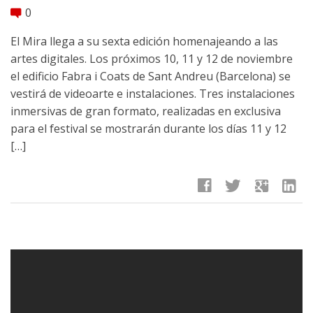
0
comment
El Mira llega a su sexta edición homenajeando a las
artes digitales. Los próximos 10, 11 y 12 de noviembre
el edificio Fabra i Coats de Sant Andreu (Barcelona) se
vestirá de videoarte e instalaciones. Tres instalaciones
inmersivas de gran formato, realizadas en exclusiva
para el festival se mostrarán durante los días 11 y 12
[…]
facebook
twitter
google
linkedin