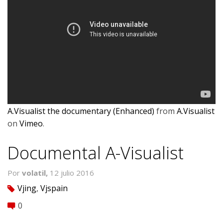
A.Visualist the documentary (Enhanced)
from
A.Visualist
on
Vimeo
.
Documental A-Visualist
Por
volatil,
12 julio 2016
Vjing
,
Vjspain
tag
0
comment