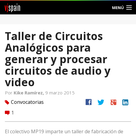
vj
spain
MENÚ
Comunidad
Taller de Circuitos
Foros
Analógicos para
Noticias
generar y procesar
Vjspain
circuitos de audio y
video
Ayuda
Por
Kike Ramírez,
9 marzo 2015
Contacto
facebook
twitter
google
linkedin
Convocatorias
tag
Entrar
1
comment
Crear Cuenta
El colectivo MP19 imparte un taller de fabricación de