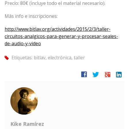
Precio: 80€ (incluye todo el material necesario).
Más info e inscripciones:
http://www.bitlav.org/actividades/2015/2/3/taller-
circuitos-analgicos-para-generar-y-procesar-seales-
de-audio-y-video
Etiquetas:
bitlav
,
electrónica
,
taller
tag
facebook
twitter
google
linkedin
Kike Ramírez