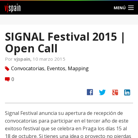
vj
spain
MENÚ
Comunidad
SIGNAL Festival 2015 |
Foros
Open Call
Noticias
Por
vjspain,
10 marzo 2015
Vjspain
Convocatorias
,
Eventos
,
Mapping
tag
0
comment
Ayuda
facebook
twitter
google
linkedin
Contacto
Entrar
Signal Festival anuncia su apertura de recepción de
convocatorias para participar en el tercer año de este
Crear Cuenta
exitoso festival que se celebra en Praga los días 15 al
18 de octubre. Si tienes una idea o proyecto no pierdas