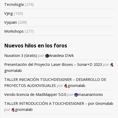
Tecnología
(274)
Vjing
(165)
Vjspain
(209)
Workshops
(277)
Nuevos hilos en los foros
Nuvation 3 (Gratis)
por
Anaideia D’Ark
Presentación del Proyecto Laser-Boxes – Sonar+D 2023
por
gnomalab
TALLER INICIACIÓN TOUCHDESIGNER – DESARROLLO DE
PROYECTOS AUDIOVISUALES
por
gnomalab
Vendo licencia de MadMapper 5.0.0
por
masanantonio
TALLER INTRODUCCIÓN A TOUCHDESIGNER – por Gnomalab
por
gnomalab