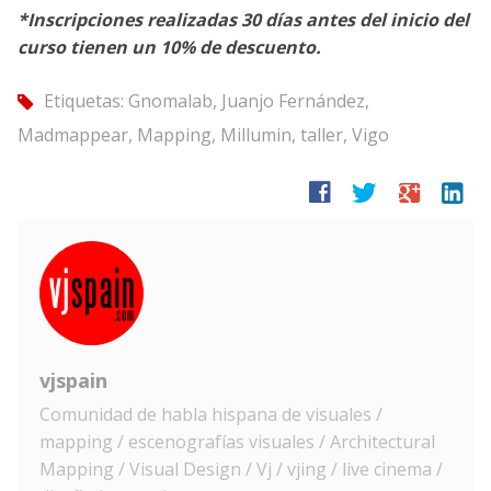
*Inscripciones realizadas 30 días antes del inicio del
curso tienen un 10% de descuento.
Etiquetas:
Gnomalab
,
Juanjo Fernández
,
tag
Madmappear
,
Mapping
,
Millumin
,
taller
,
Vigo
facebook
twitter
google
linkedin
vjspain
Comunidad de habla hispana de visuales /
mapping / escenografías visuales / Architectural
Mapping / Visual Design / Vj / vjing / live cinema /