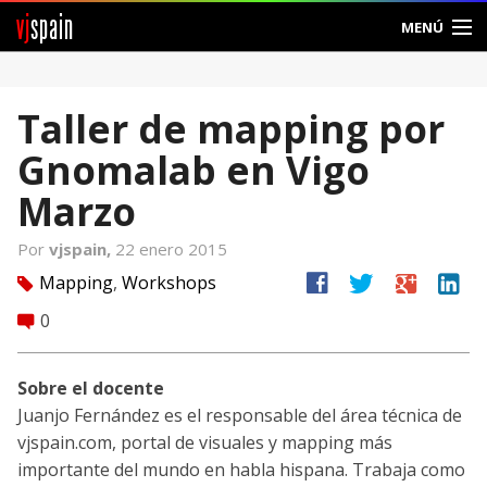
vj
spain
MENÚ
Comunidad
Taller de mapping por
Foros
Gnomalab en Vigo
Noticias
Marzo
Vjspain
Por
vjspain,
22 enero 2015
facebook
twitter
google
linkedin
Mapping
,
Workshops
tag
Ayuda
0
comment
Contacto
Sobre el docente
Entrar
Juanjo Fernández es el responsable del área técnica de
vjspain.com, portal de visuales y mapping más
Crear Cuenta
importante del mundo en habla hispana. Trabaja como