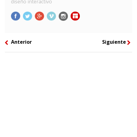
diseño interactivo
Anterior
Siguiente
left
right