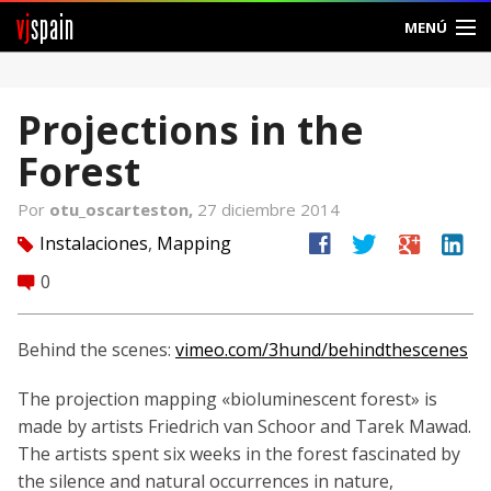
vj
spain
MENÚ
Comunidad
Projections in the
Foros
Forest
Noticias
Por
otu_oscarteston,
27 diciembre 2014
Vjspain
facebook
twitter
google
linkedin
Instalaciones
,
Mapping
tag
0
comment
Ayuda
Contacto
Behind the scenes:
vimeo.com/3hund/behindthescenes
Entrar
The projection mapping «bioluminescent forest» is
made by artists Friedrich van Schoor and Tarek Mawad.
Crear Cuenta
The artists spent six weeks in the forest fascinated by
the silence and natural occurrences in nature,