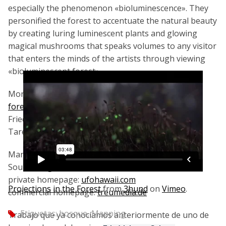
especially the phenomenon «bioluminescence». They
personified the forest to accentuate the natural beauty
by creating luring luminescent plants and glowing
magical mushrooms that speaks volumes to any visitor
that enters the minds of the artists through viewing
«bioluminescent forest».
More information on the project:
bioluminescent-
forest.com
Friedrich van Schoor:
vanscore.com
Tarek Mawad:
tarekmawad.com
Many thanks to Achim Treu, Composer and
Sounddesigner.
private homepage:
ufohawaii.com
Projections in the Forest
from
3hund
on
Vimeo
.
commercial homepage:
treumedia.de
Etiquetas:
bosque
,
Mapping
tag
Trabajo que ya conocíamos anteriormente de uno de