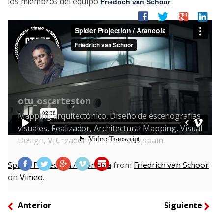
los miembros del equipo
Friedrich van Schoor
facebook
twitter
google
linkedin
otu_oscarteston
Mapping arquitectónico, Diseño de escenografías
visuales, Realizador, Architectural Mapping, Visual
Design, Vj.Creador y Director de vjspain.
Spider Projection / Araneola
from
Friedrich van Schoor
on
Vimeo
.
Anterior
Siguiente
left
right