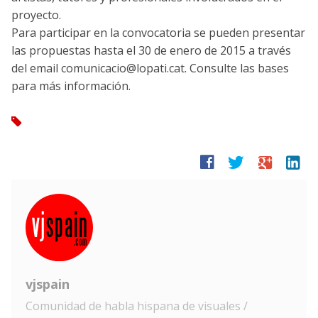
proyecto.
Para participar en la convocatoria se pueden presentar
las propuestas hasta el 30 de enero de 2015 a través
del email comunicacio@lopati.cat. Consulte las bases
para más información.
tag
facebook
twitter
google
linkedin
vjspain
Comunidad de habla hispana de visuales /