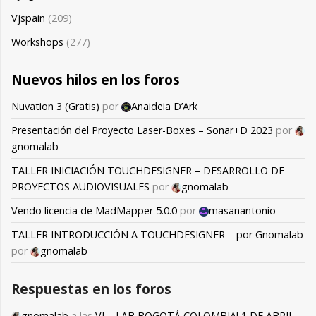
Vjspain
(209)
Workshops
(277)
Nuevos hilos en los foros
Nuvation 3 (Gratis)
por
Anaideia D’Ark
Presentación del Proyecto Laser-Boxes – Sonar+D 2023
por
gnomalab
TALLER INICIACIÓN TOUCHDESIGNER – DESARROLLO DE
PROYECTOS AUDIOVISUALES
por
gnomalab
Vendo licencia de MadMapper 5.0.0
por
masanantonio
TALLER INTRODUCCIÓN A TOUCHDESIGNER – por Gnomalab
por
gnomalab
Respuestas en los foros
gnomalab
a las
VJ – LAB BOGOTÁ COLOMBIA! 1 DE ABRIL