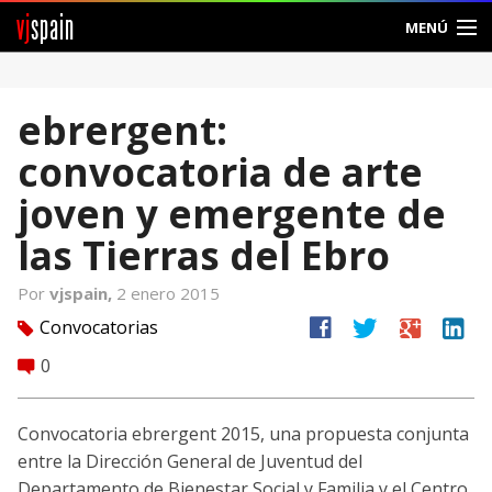
vj
spain
MENÚ
Comunidad
ebrergent:
Foros
convocatoria de arte
Noticias
joven y emergente de
Vjspain
las Tierras del Ebro
Ayuda
Por
vjspain,
2 enero 2015
facebook
twitter
google
linkedin
Convocatorias
tag
Contacto
0
comment
Entrar
Convocatoria ebrergent 2015, una propuesta conjunta
Crear Cuenta
entre la Dirección General de Juventud del
Departamento de Bienestar Social y Familia y el Centro