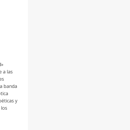
d»
 a las
es
na banda
tica
éticas y
 los