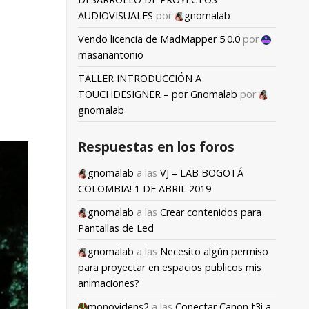
AUDIOVISUALES
por
gnomalab
Vendo licencia de MadMapper 5.0.0
por
masanantonio
TALLER INTRODUCCIÓN A
TOUCHDESIGNER – por Gnomalab
por
gnomalab
Respuestas en los foros
gnomalab
a las
VJ – LAB BOGOTÁ
COLOMBIA! 1 DE ABRIL 2019
gnomalab
a las
Crear contenidos para
Pantallas de Led
gnomalab
a las
Necesito algún permiso
para proyectar en espacios publicos mis
animaciones?
monovidens2
a las
Conectar Canon t3i a