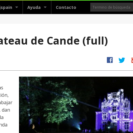
jspain
Ayuda
Contacto
teau de Cande (full)
facebook
twitter
g
as
ión,
abajar
, dan
la
anda