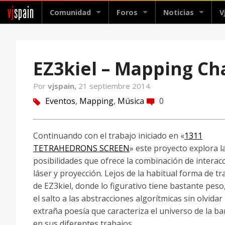
vj
spain
Comunidad
Foros
Noticias
V
EZ3kiel – Mapping Cha
Por
vjspain,
21 septiembre 2014
Eventos
,
Mapping
,
Música
0
tag
comment
Continuando con el trabajo iniciado en «
1311
TETRAHEDRONS SCREEN
» este proyecto explora l
posibilidades que ofrece la combinación de interacc
láser y proyección. Lejos de la habitual forma de tr
de EZ3kiel, donde lo figurativo tiene bastante peso
el salto a las abstracciones algorítmicas sin olvidar 
extraña poesía que caracteriza el universo de la b
en sus diferentes trabajos.