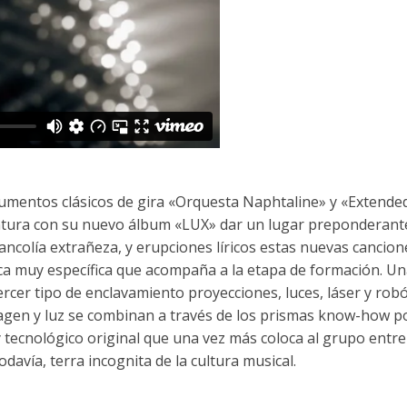
rumentos clásicos de gira «Orquesta Naphtaline» y «Extende
entura con su nuevo álbum «LUX» dar un lugar preponderante
ancolía extrañeza, y erupciones líricos estas nuevas cancion
nica muy específica que acompaña a la etapa de formación. U
ercer tipo de enclavamiento proyecciones, luces, láser y robó
magen y luz se combinan a través de los prismas know-how po
y tecnológico original que una vez más coloca al grupo entre
vía, terra incognita de la cultura musical.