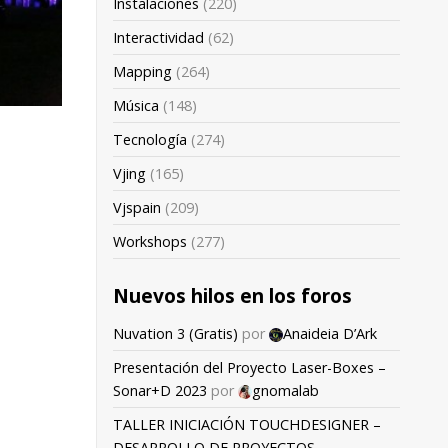
Instalaciones
(220)
Interactividad
(62)
Mapping
(264)
Música
(148)
Tecnología
(274)
Vjing
(165)
Vjspain
(209)
Workshops
(277)
Nuevos hilos en los foros
Nuvation 3 (Gratis)
por
Anaideia D’Ark
Presentación del Proyecto Laser-Boxes –
Sonar+D 2023
por
gnomalab
TALLER INICIACIÓN TOUCHDESIGNER –
DESARROLLO DE PROYECTOS