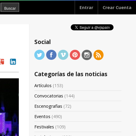
Entrar
Crear Cuenta
Social
oogle
linkedin
Categorías de las noticias
Artículos
(153)
Convocatorias
(144)
Escenografias
(72)
Eventos
(490)
Festivales
(109)