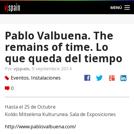
vj
spain
MENÚ
Comunidad
Pablo Valbuena. The
Foros
remains of time. Lo
Noticias
que queda del tiempo
Vjspain
Por
vjspain,
9 septiembre 2014
facebook
twitter
google
linkedin
Eventos
,
Instalaciones
tag
Ayuda
0
comment
Contacto
Hasta el 25 de Octubre
Entrar
Koldo Mitxelena Kulturunea. Sala de Exposiciones
Crear Cuenta
http://www.pablovalbuena.com/