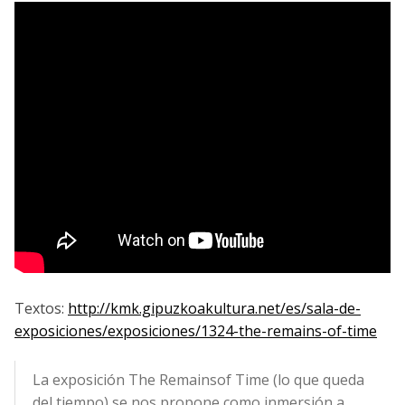
Textos:
http://kmk.gipuzkoakultura.net/es/sala-de-
exposiciones/exposiciones/1324-the-remains-of-time
La exposición The Remainsof Time (lo que queda
del tiempo) se nos propone como inmersión a