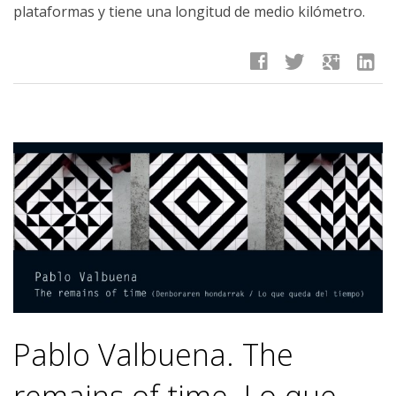
plataformas y tiene una longitud de medio kilómetro.
facebook
twitter
google
linkedin
Pablo Valbuena. The
remains of time. Lo que