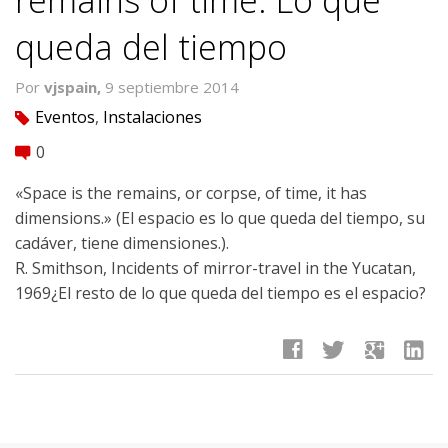
queda del tiempo
Por
vjspain,
9 septiembre 2014
Eventos
,
Instalaciones
tag
0
comment
«Space is the remains, or corpse, of time, it has
dimensions.» (El espacio es lo que queda del tiempo, su
cadáver, tiene dimensiones.).
R. Smithson, Incidents of mirror-travel in the Yucatan,
1969¿El resto de lo que queda del tiempo es el espacio?
facebook
twitter
google
linkedin