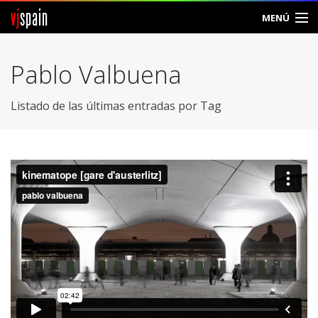
vj
spain
MENÚ
Comunidad
Pablo Valbuena
Foros
Listado de las últimas entradas por Tag
Noticias
Vjspain
Ayuda
Contacto
Entrar
Crear Cuenta