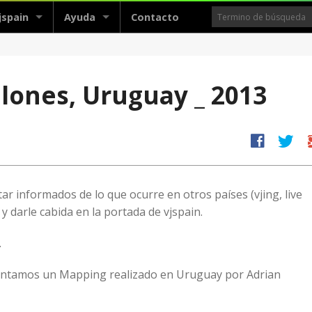
jspain
Ayuda
Contacto
lones, Uruguay _ 2013
facebook
twitter
g
 informados de lo que ocurre en otros países (vjing, live
 y darle cabida en la portada de vjspain.
.
sentamos un Mapping realizado en Uruguay por Adrian