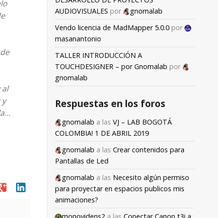
lo
AUDIOVISUALES
por
gnomalab
de
Vendo licencia de MadMapper 5.0.0
por
masanantonio
 de
TALLER INTRODUCCIÓN A
TOUCHDESIGNER – por Gnomalab
por
gnomalab
 al
 y
Respuestas en los foros
la…
gnomalab
a las
VJ – LAB BOGOTÁ
COLOMBIA! 1 DE ABRIL 2019
gnomalab
a las
Crear contenidos para
Pantallas de Led
gnomalab
a las
Necesito algún permiso
oogle
linkedin
para proyectar en espacios publicos mis
animaciones?
monovidens2
a las
Conectar Canon t3i a