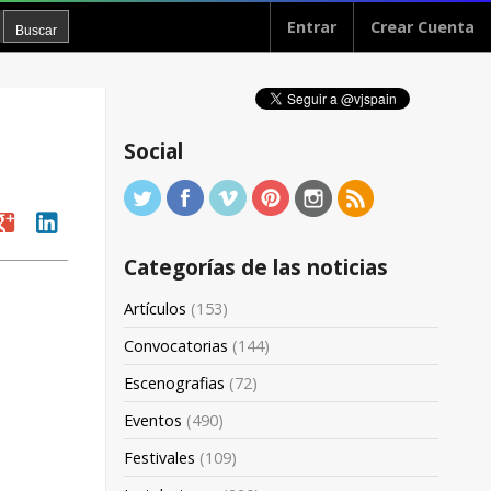
Entrar
Crear Cuenta
Social
oogle
linkedin
Categorías de las noticias
Artículos
(153)
Convocatorias
(144)
Escenografias
(72)
Eventos
(490)
Festivales
(109)