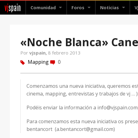
vj
spain
Comunidad
Foros
Noticias
V
«Noche Blanca» Cane
Por
vjspain,
8 febrero 2013
Mapping
0
tag
comment
Comenzamos una nueva iniciativa, queremos estar
cinema, mapping, entrevistas y trabajos de vj … )
Podéis enviar la información a info@vjspain.com
Para comenzamos esta nueva iniciativa os pre
bentancort (a.bentancort@gmail.com)