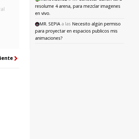
resolume 4 arena, para mezclar imagenes
al
en vivo.
MR. SEPIA
a las
Necesito algún permiso
para proyectar en espacios publicos mis
animaciones?
iente
right