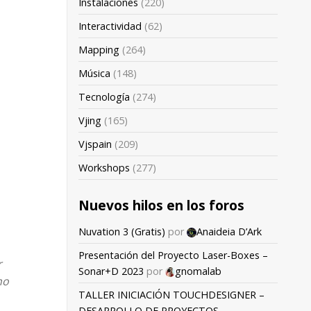
Instalaciones
(220)
Interactividad
(62)
Mapping
(264)
Música
(148)
Tecnología
(274)
Vjing
(165)
Vjspain
(209)
Workshops
(277)
Nuevos hilos en los foros
Nuvation 3 (Gratis)
por
Anaideia D’Ark
Presentación del Proyecto Laser-Boxes –
r
Sonar+D 2023
por
gnomalab
no
TALLER INICIACIÓN TOUCHDESIGNER –
DESARROLLO DE PROYECTOS