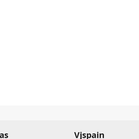
as
Vjspain