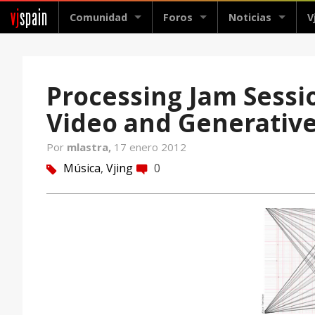
vj
spain
Comunidad
Foros
Noticias
V
Processing Jam Sessio
Video and Generative
Por
mlastra,
17 enero 2012
Música
,
Vjing
0
tag
comment