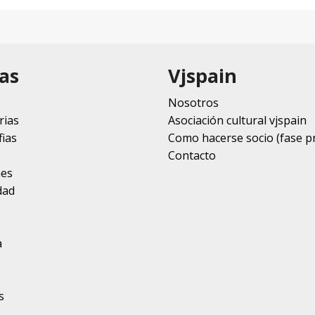
as
Vjspain
Nosotros
rias
Asociación cultural vjspain
ias
Como hacerse socio (fase p
Contacto
nes
dad
a
s