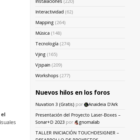
Instalaciones
(220)
Interactividad
(62)
Mapping
(264)
Música
(148)
Tecnología
(274)
Vjing
(165)
Vjspain
(209)
Workshops
(277)
Nuevos hilos en los foros
Nuvation 3 (Gratis)
por
Anaideia D’Ark
 el
Presentación del Proyecto Laser-Boxes –
visuales
Sonar+D 2023
por
gnomalab
TALLER INICIACIÓN TOUCHDESIGNER –
DESARROLLO DE PROYECTOS