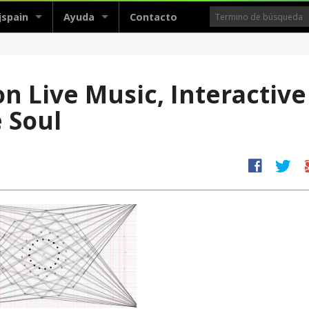
jspain
Ayuda
Contacto
n Live Music, Interactive
 Soul
facebook
twitter
g