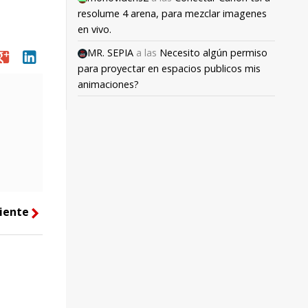
resolume 4 arena, para mezclar imagenes
en vivo.
MR. SEPIA
a las
Necesito algún permiso
oogle
linkedin
para proyectar en espacios publicos mis
animaciones?
iente
right