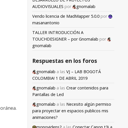
AUDIOVISUALES
por
gnomalab
Vendo licencia de MadMapper 5.0.0
por
masanantonio
TALLER INTRODUCCIÓN A
TOUCHDESIGNER – por Gnomalab
por
gnomalab
Respuestas en los foros
gnomalab
a las
VJ – LAB BOGOTÁ
COLOMBIA! 1 DE ABRIL 2019
gnomalab
a las
Crear contenidos para
Pantallas de Led
gnomalab
a las
Necesito algún permiso
poránea.
para proyectar en espacios publicos mis
animaciones?
monovidens2
a las
Conectar Canon t3i a