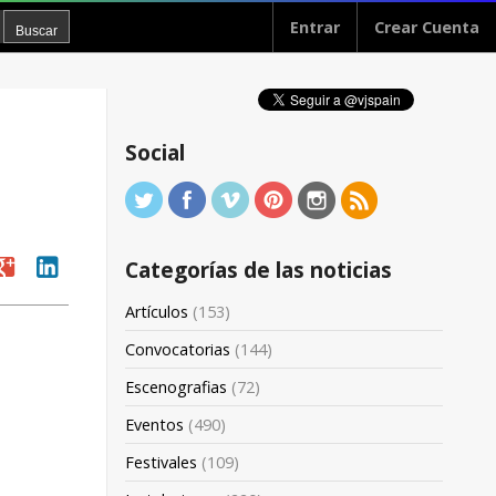
Entrar
Crear Cuenta
Social
oogle
linkedin
Categorías de las noticias
Artículos
(153)
Convocatorias
(144)
Escenografias
(72)
Eventos
(490)
Festivales
(109)