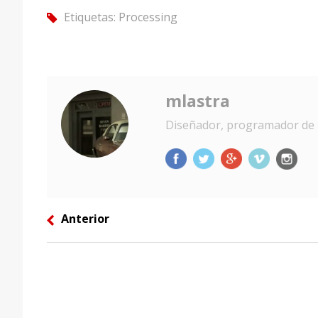
Etiquetas:
Processing
tag
mlastra
Diseñador, programador de 
Anterior
left