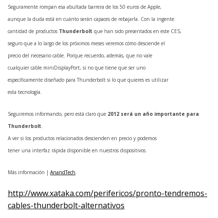
Seguramente rompan esa abultada barrera de los 50 euros de Apple,
aunque la duda está en cuánto serán capaces de rebajarla. Con la ingente
cantidad de productos
Thunderbolt
que han sido presentados en este
CES
,
seguro que a lo largo de los próximos meses veremos cómo desciende el
precio del necesario cable. Porque recuerdo, además, que no vale
cualquier cable miniDisplayPort, si no que tiene que ser uno
específicamente diseñado para Thunderbolt si lo que quieres es utilizar
esta tecnología.
Seguiremos informando, pero está claro que
2012 será un año importante para
Thunderbolt
.
A ver si los productos relacionados descienden en precio y podemos
tener una interfaz rápida disponible en nuestros dispositivos.
Más información |
AnandTech
.
http://www.xataka.com/perifericos/pronto-tendremos-
cables-thunderbolt-alternativos