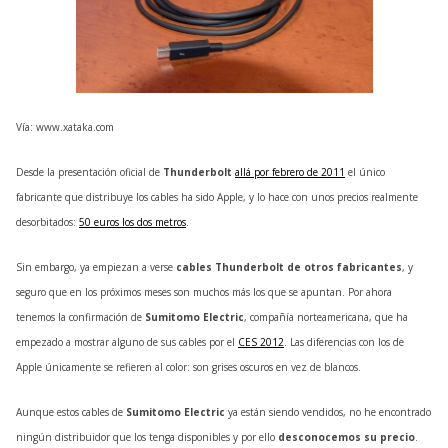
Vía: www.xataka.com
Desde la presentación oficial de
Thunderbolt
allá por febrero de 2011
el único
fabricante que distribuye los cables ha sido Apple, y lo hace con unos precios realmente
desorbitados:
50 euros los dos metros
.
Sin embargo, ya empiezan a verse
cables Thunderbolt de otros fabricantes
, y
seguro que en los próximos meses son muchos más los que se apuntan. Por ahora
tenemos la confirmación de
Sumitomo Electric
, compañía norteamericana, que ha
empezado a mostrar alguno de sus cables por el
CES
2012
. Las diferencias con los de
Apple únicamente se refieren al color: son grises oscuros en vez de blancos.
Aunque estos cables de
Sumitomo Electric
ya están siendo vendidos, no he encontrado
ningún distribuidor que los tenga disponibles y por ello
desconocemos su precio
.