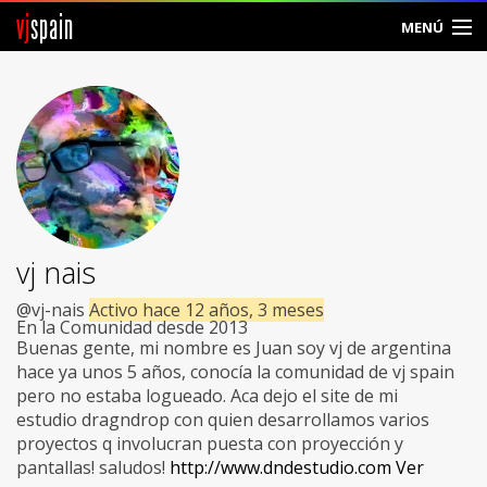
vj
spain
MENÚ
Comunidad
Foros
Noticias
Vjspain
vj nais
Ayuda
@vj-nais
Activo hace 12 años, 3 meses
En la Comunidad desde 2013
Contacto
Buenas gente, mi nombre es Juan soy vj de argentina
hace ya unos 5 años, conocía la comunidad de vj spain
Entrar
pero no estaba logueado. Aca dejo el site de mi
estudio dragndrop con quien desarrollamos varios
proyectos q involucran puesta con proyección y
Crear Cuenta
pantallas! saludos!
http://www.dndestudio.com
Ver