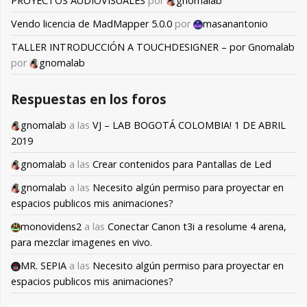
PROYECTOS AUDIOVISUALES
por
gnomalab
Vendo licencia de MadMapper 5.0.0
por
masanantonio
TALLER INTRODUCCIÓN A TOUCHDESIGNER – por Gnomalab
por
gnomalab
Respuestas en los foros
gnomalab
a las
VJ – LAB BOGOTÁ COLOMBIA! 1 DE ABRIL
2019
gnomalab
a las
Crear contenidos para Pantallas de Led
gnomalab
a las
Necesito algún permiso para proyectar en
espacios publicos mis animaciones?
monovidens2
a las
Conectar Canon t3i a resolume 4 arena,
para mezclar imagenes en vivo.
MR. SEPIA
a las
Necesito algún permiso para proyectar en
espacios publicos mis animaciones?