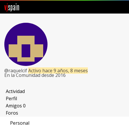
vj
spain
Comunidad
Foros
Noticias
Vjspain
@raquelcif
Activo hace 9 años, 8 meses
En la Comunidad desde 2016
Ayuda
Contacto
Actividad
Perfil
Entrar
Amigos
0
Foros
Crear Cuenta
Personal