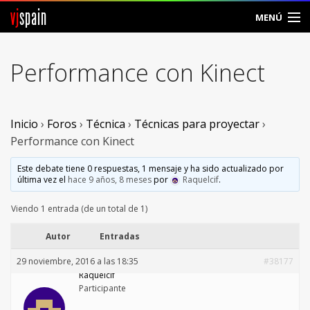
vj
spain
MENÚ
Comunidad
Performance con Kinect
Foros
Noticias
Inicio
›
Foros
›
Técnica
›
Técnicas para proyectar
›
Performance con Kinect
Vjspain
Este debate tiene 0 respuestas, 1 mensaje y ha sido actualizado por
última vez el
hace 9 años, 8 meses
por
Raquelcif
.
Ayuda
Viendo 1 entrada (de un total de 1)
Contacto
Autor
Entradas
Entrar
29 noviembre, 2016 a las 18:35
#38177
Raquelcif
Crear Cuenta
Participante