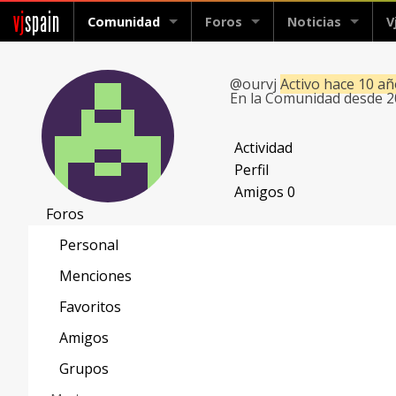
vj
spain
Comunidad
Foros
Noticias
V
@ourvj
Activo hace 10 a
En la Comunidad desde 
Actividad
Perfil
Amigos
0
Foros
Personal
Menciones
Favoritos
Amigos
Grupos