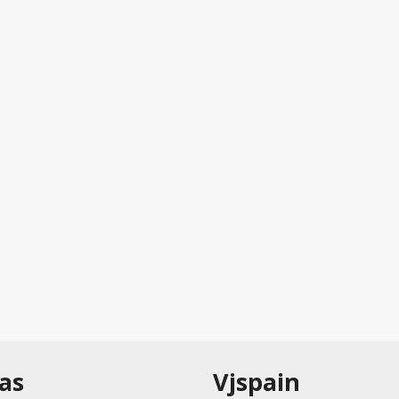
as
Vjspain