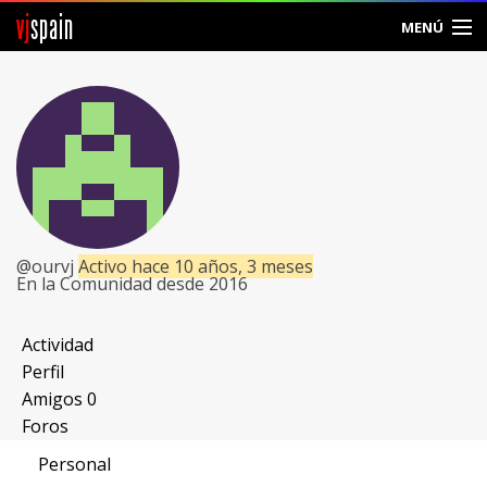
vj
spain
MENÚ
Comunidad
Foros
Noticias
Vjspain
@ourvj
Activo hace 10 años, 3 meses
En la Comunidad desde 2016
Ayuda
Contacto
Actividad
Perfil
Entrar
Amigos
0
Foros
Crear Cuenta
Personal