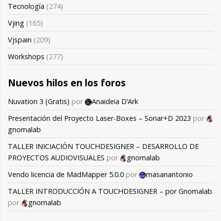
Tecnología
(274)
Vjing
(165)
Vjspain
(209)
Workshops
(277)
Nuevos hilos en los foros
Nuvation 3 (Gratis)
por
Anaideia D’Ark
Presentación del Proyecto Laser-Boxes – Sonar+D 2023
por
gnomalab
TALLER INICIACIÓN TOUCHDESIGNER – DESARROLLO DE
PROYECTOS AUDIOVISUALES
por
gnomalab
Vendo licencia de MadMapper 5.0.0
por
masanantonio
TALLER INTRODUCCIÓN A TOUCHDESIGNER – por Gnomalab
por
gnomalab