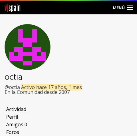
vj
spain
MENÚ
Comunidad
Foros
Noticias
Vjspain
octia
Ayuda
@octia
Activo hace 17 años, 1 mes
En la Comunidad desde 2007
Contacto
Actividad
Entrar
Perfil
Amigos
0
Crear Cuenta
Foros