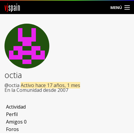
vj
spain
MENÚ
Comunidad
Foros
Noticias
Vjspain
octia
Ayuda
@octia
Activo hace 17 años, 1 mes
En la Comunidad desde 2007
Contacto
Actividad
Entrar
Perfil
Amigos
0
Crear Cuenta
Foros