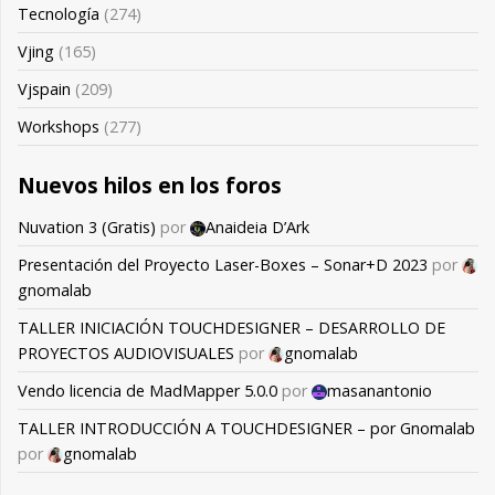
Tecnología
(274)
Vjing
(165)
Vjspain
(209)
Workshops
(277)
Nuevos hilos en los foros
Nuvation 3 (Gratis)
por
Anaideia D’Ark
Presentación del Proyecto Laser-Boxes – Sonar+D 2023
por
gnomalab
TALLER INICIACIÓN TOUCHDESIGNER – DESARROLLO DE
PROYECTOS AUDIOVISUALES
por
gnomalab
Vendo licencia de MadMapper 5.0.0
por
masanantonio
TALLER INTRODUCCIÓN A TOUCHDESIGNER – por Gnomalab
por
gnomalab