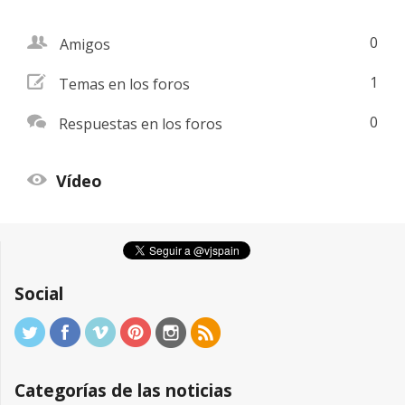
friend
0
Amigos
addnew
1
Temas en los foros
comments
0
Respuestas en los foros
view
Vídeo
Social
Categorías de las noticias