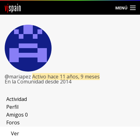
vj
spain
MENÚ
Comunidad
Foros
Noticias
Vjspain
@mariapez
Activo hace 11 años, 9 meses
En la Comunidad desde 2014
Ayuda
Contacto
Actividad
Perfil
Entrar
Amigos
0
Foros
Crear Cuenta
Ver