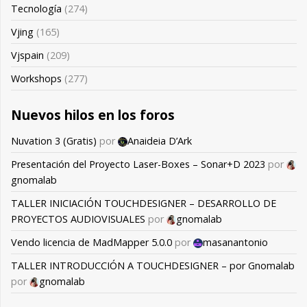
Tecnología
(274)
Vjing
(165)
Vjspain
(209)
Workshops
(277)
Nuevos hilos en los foros
Nuvation 3 (Gratis)
por
Anaideia D’Ark
Presentación del Proyecto Laser-Boxes – Sonar+D 2023
por
gnomalab
TALLER INICIACIÓN TOUCHDESIGNER – DESARROLLO DE
PROYECTOS AUDIOVISUALES
por
gnomalab
Vendo licencia de MadMapper 5.0.0
por
masanantonio
TALLER INTRODUCCIÓN A TOUCHDESIGNER – por Gnomalab
por
gnomalab