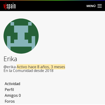
vj
spain
MENÚ
Comunidad
Foros
Noticias
Vjspain
Erika
Ayuda
@erika
Activo hace 8 años, 3 meses
En la Comunidad desde 2018
Contacto
Actividad
Entrar
Perfil
Amigos
0
Crear Cuenta
Foros