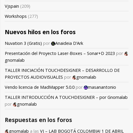
Vjspain
(209)
Workshops
(277)
Nuevos hilos en los foros
Nuvation 3 (Gratis)
por
Anaideia D’Ark
Presentación del Proyecto Laser-Boxes – Sonar+D 2023
por
gnomalab
TALLER INICIACIÓN TOUCHDESIGNER – DESARROLLO DE
PROYECTOS AUDIOVISUALES
por
gnomalab
Vendo licencia de MadMapper 5.0.0
por
masanantonio
TALLER INTRODUCCIÓN A TOUCHDESIGNER – por Gnomalab
por
gnomalab
Respuestas en los foros
gnomalab
a las
VJ – LAB BOGOTÁ COLOMBIA! 1 DE ABRIL