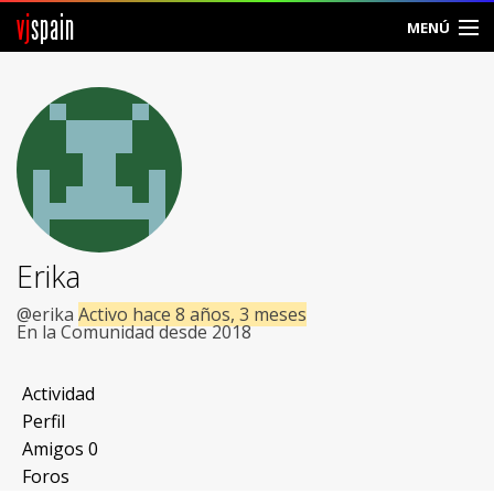
vj
spain
MENÚ
Comunidad
Foros
Noticias
Vjspain
Erika
Ayuda
@erika
Activo hace 8 años, 3 meses
En la Comunidad desde 2018
Contacto
Actividad
Entrar
Perfil
Amigos
0
Crear Cuenta
Foros