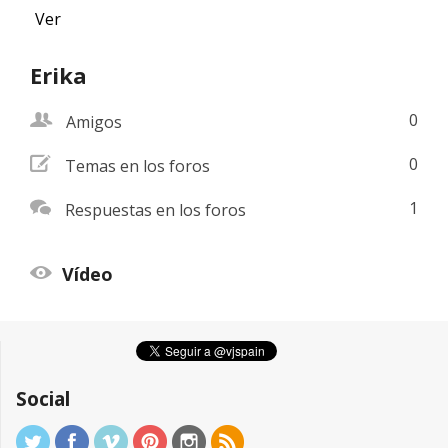
Ver
Erika
friend
0
Amigos
addnew
0
Temas en los foros
comments
1
Respuestas en los foros
view
Vídeo
Social