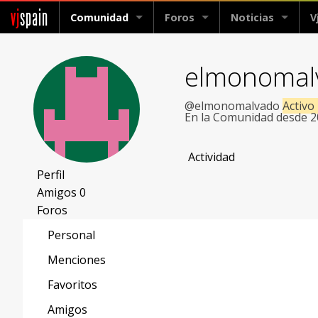
vj
spain
Comunidad
Foros
Noticias
V
elmonomal
@elmonomalvado
Activo
En la Comunidad desde 
Actividad
Perfil
Amigos
0
Foros
Personal
Menciones
Favoritos
Amigos