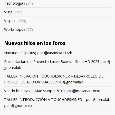
Tecnología
(274)
Vjing
(165)
Vjspain
(209)
Workshops
(277)
Nuevos hilos en los foros
Nuvation 3 (Gratis)
por
Anaideia D’Ark
Presentación del Proyecto Laser-Boxes – Sonar+D 2023
por
gnomalab
TALLER INICIACIÓN TOUCHDESIGNER – DESARROLLO DE
PROYECTOS AUDIOVISUALES
por
gnomalab
Vendo licencia de MadMapper 5.0.0
por
masanantonio
TALLER INTRODUCCIÓN A TOUCHDESIGNER – por Gnomalab
por
gnomalab