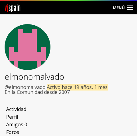
vj
spain
MENÚ
Comunidad
Foros
Noticias
Vjspain
elmonomalvado
Ayuda
@elmonomalvado
Activo hace 19 años, 1 mes
En la Comunidad desde 2007
Contacto
Actividad
Entrar
Perfil
Amigos
0
Crear Cuenta
Foros