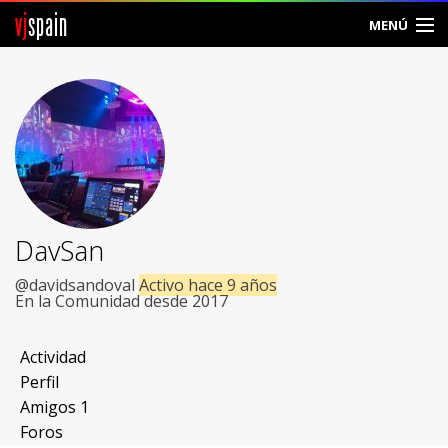
vj
spain
MENÚ
Comunidad
Foros
Noticias
Vjspain
DavSan
Ayuda
@davidsandoval
Activo hace 9 años
En la Comunidad desde 2017
Contacto
Actividad
Entrar
Perfil
Amigos
1
Crear Cuenta
Foros