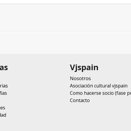
as
Vjspain
Nosotros
rias
Asociación cultural vjspain
ias
Como hacerse socio (fase p
Contacto
nes
dad