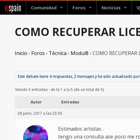
vj
spain
Comunidad
Foros
Noticias
V
COMO RECUPERAR LIC
Inicio
›
Foros
›
Técnica
›
Modul8
›
COMO RECUPERAR L
Este debate tiene 4 respuestas, 2 mensajes y ha sido actualizado por
Viendo 5 entradas - de la 1 a la 5 (de un total de 5)
Autor
Entradas
28 junio, 2017 a las 23:30
Estimados artistas .
tengo una consulta ase poco me ro