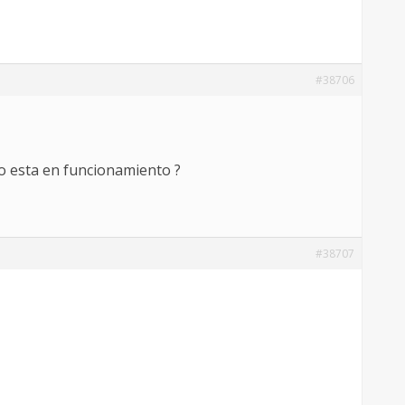
#38706
no esta en funcionamiento ?
#38707