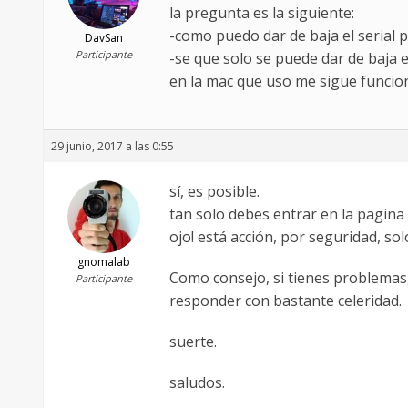
la pregunta es la siguiente:
-como puedo dar de baja el serial 
DavSan
Participante
-se que solo se puede dar de baja 
en la mac que uso me sigue funcio
29 junio, 2017 a las 0:55
sí, es posible.
tan solo debes entrar en la pagina
ojo! está acción, por seguridad, so
gnomalab
Como consejo, si tienes problemas
Participante
responder con bastante celeridad.
suerte.
saludos.