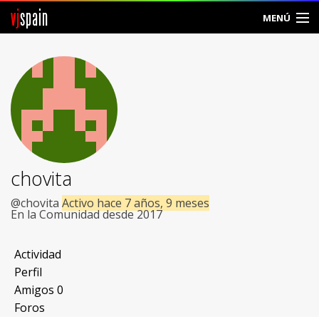
vj
spain
MENÚ
Comunidad
Foros
Noticias
Vjspain
chovita
Ayuda
@chovita
Activo hace 7 años, 9 meses
En la Comunidad desde 2017
Contacto
Actividad
Entrar
Perfil
Amigos
0
Crear Cuenta
Foros