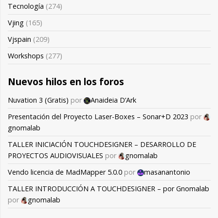
Tecnología
(274)
Vjing
(165)
Vjspain
(209)
Workshops
(277)
Nuevos hilos en los foros
Nuvation 3 (Gratis)
por
Anaideia D’Ark
Presentación del Proyecto Laser-Boxes – Sonar+D 2023
por
gnomalab
TALLER INICIACIÓN TOUCHDESIGNER – DESARROLLO DE
PROYECTOS AUDIOVISUALES
por
gnomalab
Vendo licencia de MadMapper 5.0.0
por
masanantonio
TALLER INTRODUCCIÓN A TOUCHDESIGNER – por Gnomalab
por
gnomalab