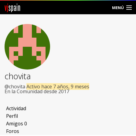
vj
spain
MENÚ
Comunidad
Foros
Noticias
Vjspain
chovita
Ayuda
@chovita
Activo hace 7 años, 9 meses
En la Comunidad desde 2017
Contacto
Actividad
Entrar
Perfil
Amigos
0
Crear Cuenta
Foros