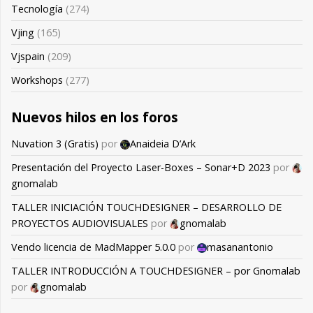
Tecnología
(274)
Vjing
(165)
Vjspain
(209)
Workshops
(277)
Nuevos hilos en los foros
Nuvation 3 (Gratis)
por
Anaideia D’Ark
Presentación del Proyecto Laser-Boxes – Sonar+D 2023
por
gnomalab
TALLER INICIACIÓN TOUCHDESIGNER – DESARROLLO DE
PROYECTOS AUDIOVISUALES
por
gnomalab
Vendo licencia de MadMapper 5.0.0
por
masanantonio
TALLER INTRODUCCIÓN A TOUCHDESIGNER – por Gnomalab
por
gnomalab