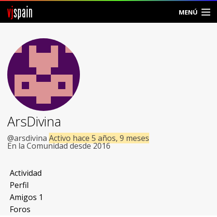
vj
spain
MENÚ
Comunidad
Foros
Noticias
Vjspain
ArsDivina
Ayuda
@arsdivina
Activo hace 5 años, 9 meses
En la Comunidad desde 2016
Contacto
Actividad
Entrar
Perfil
Amigos
1
Crear Cuenta
Foros