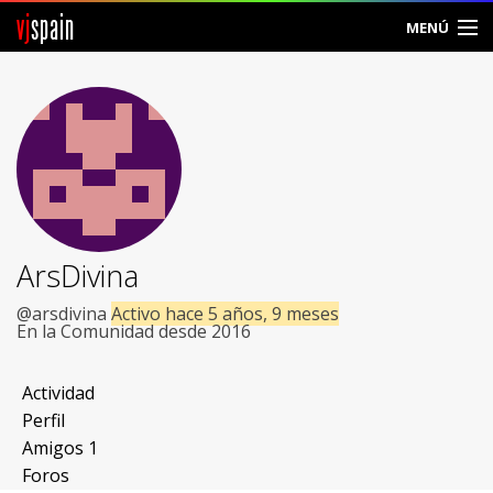
vj
spain
MENÚ
Comunidad
Foros
Noticias
Vjspain
ArsDivina
Ayuda
@arsdivina
Activo hace 5 años, 9 meses
En la Comunidad desde 2016
Contacto
Actividad
Entrar
Perfil
Amigos
1
Crear Cuenta
Foros