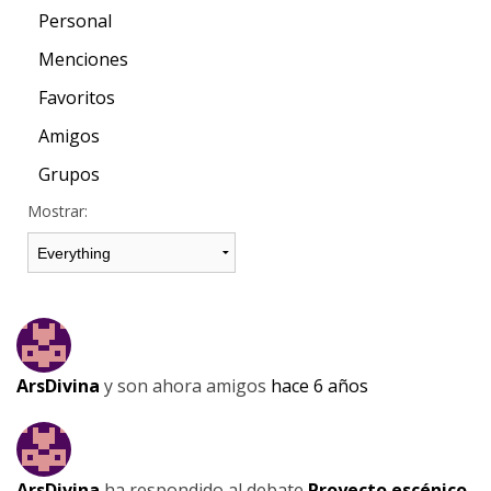
Personal
Menciones
Favoritos
Amigos
Grupos
Mostrar:
ArsDivina
y son ahora amigos
hace 6 años
ArsDivina
ha respondido al debate
Proyecto escénico