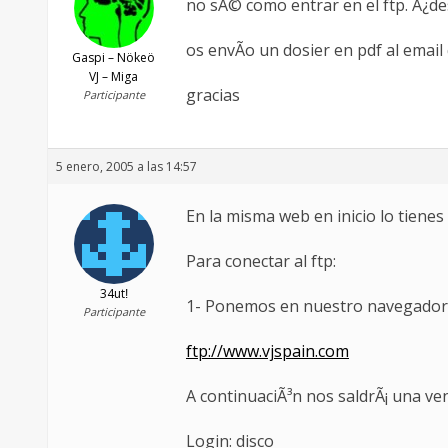
no sÃ© como entrar en el ftp. Â¿d
os envÃ­o un dosier en pdf al email
Gaspi – Nökeö
VJ – Miga
gracias
Participante
5 enero, 2005 a las 14:57
En la misma web en inicio lo tiene
Para conectar al ftp:
34utǃ
1- Ponemos en nuestro navegador l
Participante
ftp://www.vjspain.com
A continuaciÃ³n nos saldrÃ¡ una v
Login: disco