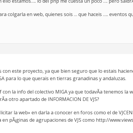
 ello estamos….. lo del php me cuesta un poco …. pero saldrÃ
ra colgarla en web, quienes sois … que haceis ….. eventos q
s con este proyecto, ya que bien seguro que lo estais hacien
GA para lo que querais en tierras granadinas y andaluzas.
 con la info del colectivo MIGA ya que todavÃ­a tenemos la 
abrÃ­a otro apartado de INFORMACION DE VJS?
icitar la web» en darla a conocer en foros como el de VJCE
a en pÃ¡ginas de agrupaciones de VJS como http://www.views