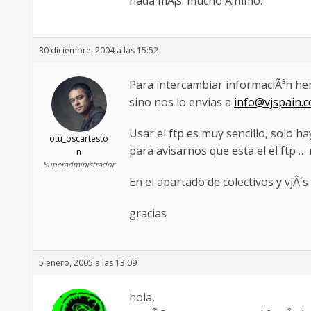
nada mÃ¡s. mucho Ã¡nimo.
30 diciembre, 2004 a las 15:52
Para intercambiar informaciÃ³n hem
sino nos lo envias a
info@vjspain.
Usar el ftp es muy sencillo, solo h
otu_oscartesto
para avisarnos que esta el el ftp …
n
Superadministrador
En el apartado de colectivos y vjÂ´
gracias
5 enero, 2005 a las 13:09
hola,