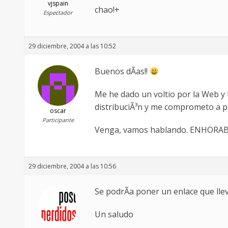
vjspain
chao!+
Espectador
29 diciembre, 2004 a las 10:52
Buenos dÃ­as!!
Me he dado un voltio por la Web y
distribuciÃ³n y me comprometo a pa
oscar
Participante
Venga, vamos hablando. ENHORA
29 diciembre, 2004 a las 10:56
Se podrÃ­a poner un enlace que llev
Un saludo