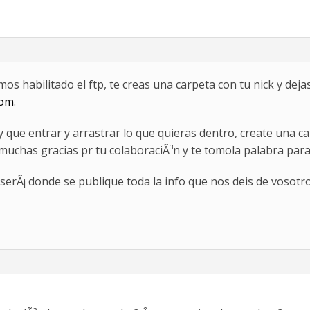
os habilitado el ftp, te creas una carpeta con tu nick y dej
com
.
ay que entrar y arrastrar lo que quieras dentro, create una 
 muchas gracias pr tu colaboraciÃ³n y te tomola palabra para
s serÃ¡ donde se publique toda la info que nos deis de vosotro