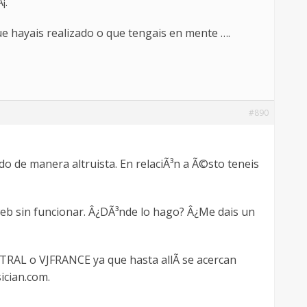
¡.
ue hayais realizado o que tengais en mente ….
#890
do de manera altruista. En relaciÃ³n a Ã©sto teneis
web sin funcionar. Â¿DÃ³nde lo hago? Â¿Me dais un
NTRAL o VJFRANCE ya que hasta allÃ­ se acercan
ician.com.