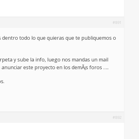
#891
as dentro todo lo que quieras que te publiquemos o
carpeta y sube la info, luego nos mandas un mail
 anunciar este proyecto en los demÃ¡s foros …..
s.
#892