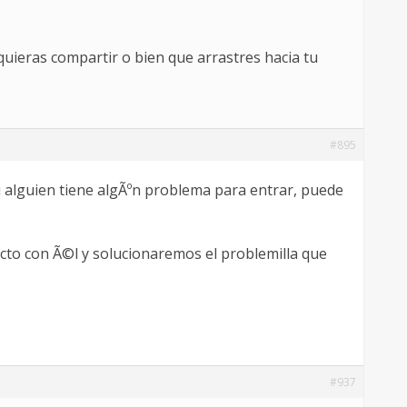
quieras compartir o bien que arrastres hacia tu
#895
si alguien tiene algÃºn problema para entrar, puede
to con Ã©l y solucionaremos el problemilla que
#937