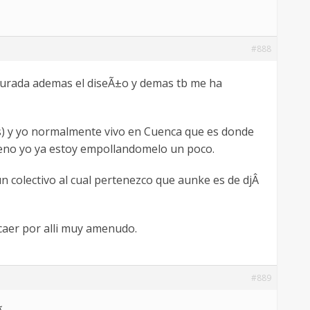
#888
turada ademas el diseÃ±o y demas tb me ha
jos) y yo normalmente vivo en Cuenca que es donde
bueno yo ya estoy empollandomelo un poco.
n colectivo al cual pertenezco que aunke es de djÂ
caer por alli muy amenudo.
#889