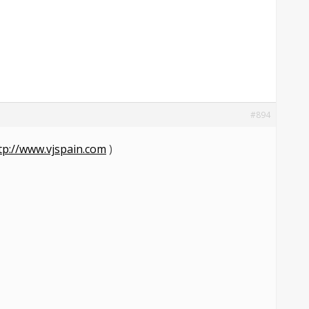
#894
tp://www.vjspain.com
)