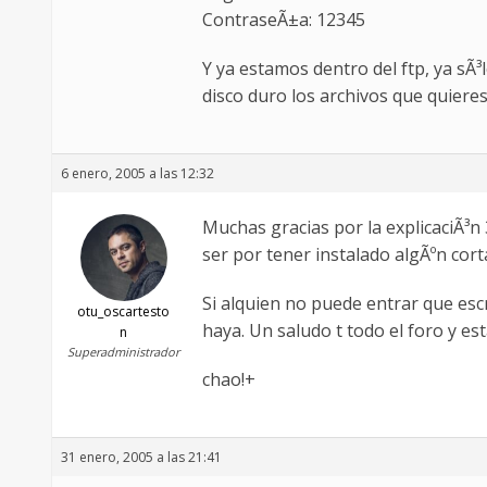
ContraseÃ±a: 12345
Y ya estamos dentro del ftp, ya sÃ³
disco duro los archivos que quiere
6 enero, 2005 a las 12:32
Muchas gracias por la explicaciÃ³n
ser por tener instalado algÃºn cor
Si alquien no puede entrar que es
otu_oscartesto
haya. Un saludo t todo el foro y es
n
Superadministrador
chao!+
31 enero, 2005 a las 21:41