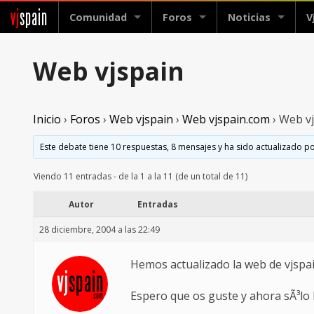
vj
spain
Comunidad
Foros
Noticias
V
Web vjspain
Inicio
›
Foros
›
Web vjspain
›
Web vjspain.com
›
Web vj
Este debate tiene 10 respuestas, 8 mensajes y ha sido actualizado po
Viendo 11 entradas - de la 1 a la 11 (de un total de 11)
Autor
Entradas
28 diciembre, 2004 a las 22:49
Hemos actualizado la web de vjspa
Espero que os guste y ahora sÃ³lo 