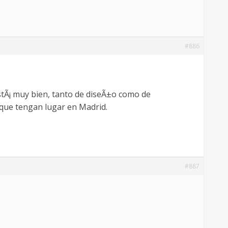
#886
tÃ¡ muy bien, tanto de diseÃ±o como de
 que tengan lugar en Madrid.
#887