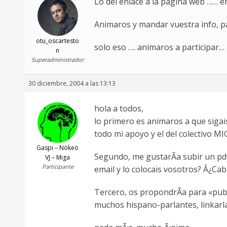
Lo del enlace a la pagina web …… en
Animaros y mandar vuestra info, pa
otu_oscartesto
solo eso …. animaros a participar…
n
Superadministrador
30 diciembre, 2004 a las 13:13
hola a todos,
lo primero es animaros a que sigai
todo mi apoyo y el del colectivo MI
Gaspi – Nökeö
Segundo, me gustarÃ­a subir un pdf
VJ – Miga
Participante
email y lo colocais vosotros? Â¿C
Tercero, os propondrÃ­a para «publ
muchos hispano-parlantes, linkarl