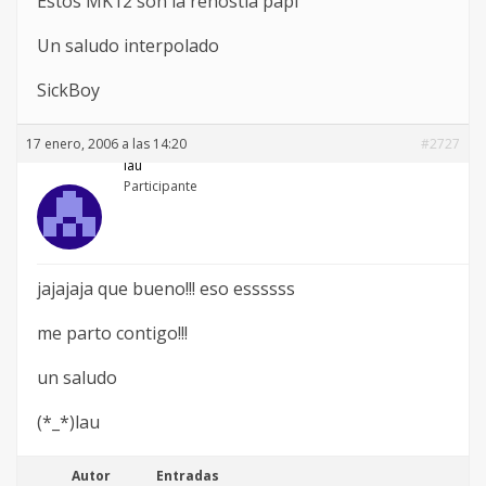
Estos MK12 son la rehostia papi
Un saludo interpolado
SickBoy
17 enero, 2006 a las 14:20
#2727
lau
Participante
jajajaja que bueno!!! eso essssss
me parto contigo!!!
un saludo
(*_*)lau
Autor
Entradas