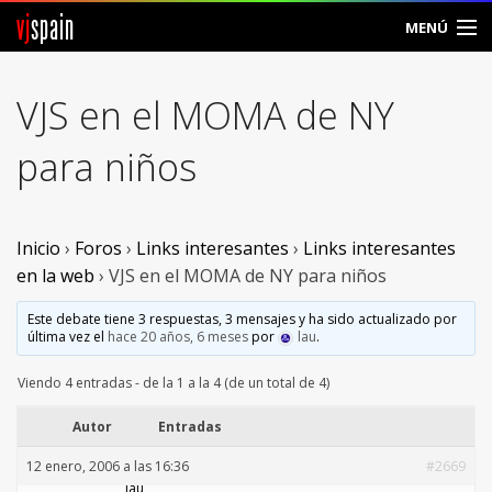
vj
spain
MENÚ
Comunidad
VJS en el MOMA de NY
Foros
para niños
Noticias
Vjspain
Inicio
›
Foros
›
Links interesantes
›
Links interesantes
en la web
›
VJS en el MOMA de NY para niños
Ayuda
Este debate tiene 3 respuestas, 3 mensajes y ha sido actualizado por
última vez el
hace 20 años, 6 meses
por
lau
.
Contacto
Viendo 4 entradas - de la 1 a la 4 (de un total de 4)
Entrar
Autor
Entradas
Crear Cuenta
12 enero, 2006 a las 16:36
#2669
lau