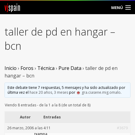
vj
spain
MENÚ
Comunidad
taller de pd en hangar –
Foros
bcn
Noticias
Vjspain
Inicio
›
Foros
›
Técnica
›
Pure Data
›
taller de pd en
hangar – bcn
Ayuda
Este debate tiene 7 respuestas, 5 mensajes y ha sido actualizado por
última vez el
hace 20 años, 3 meses
por
gra.ciasene.mig.omalo
.
Contacto
Viendo 8 entradas - de la 1 a la 8 (de un total de 8)
Entrar
Autor
Entradas
Crear Cuenta
26 marzo, 2006 a las 4:11
#3679
txampa