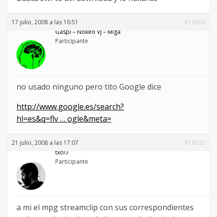
17 julio, 2008 a las 16:51
#16804
Gaspi – Nökeö VJ – Miga
Participante
no usado ninguno pero tito Google dice
http://www.google.es/search?
hl=es&q=flv … ogle&meta=
21 julio, 2008 a las 17:07
#16832
txoǃʔ
Participante
a mi el mpg streamclip con sus correspondientes