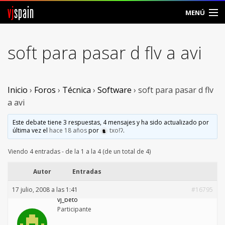
vj
spain
MENÚ
Comunidad
soft para pasar d flv a avi
Foros
Noticias
Inicio
›
Foros
›
Técnica
›
Software
›
soft para pasar d flv
a avi
Vjspain
Este debate tiene 3 respuestas, 4 mensajes y ha sido actualizado por
última vez el
hace 18 años
por
txoǃʔ
.
Ayuda
Viendo 4 entradas - de la 1 a la 4 (de un total de 4)
Contacto
Autor
Entradas
Entrar
17 julio, 2008 a las 1:41
#16795
vj_beto
Crear Cuenta
Participante