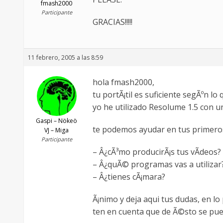
fmash2000
Participante
GRACIAS!!!!!
11 febrero, 2005 a las 8:59
hola fmash2000,
tu portÃ¡til es suficiente segÃºn lo q
yo he utilizado Resolume 1.5 con u
Gaspi – Nökeö
te podemos ayudar en tus primeros 
VJ – Miga
Participante
– Â¿cÃ³mo producirÃ¡s tus vÃ­deos?
– Â¿quÃ© programas vas a utilizar
– Â¿tienes cÃ¡mara?
Ã¡nimo y deja aqui tus dudas, en l
ten en cuenta que de Ã©sto se pu