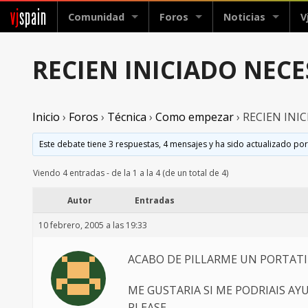
vj
spain
Comunidad
Foros
Noticias
V
RECIEN INICIADO NEC
Inicio
›
Foros
›
Técnica
›
Como empezar
›
RECIEN INI
Este debate tiene 3 respuestas, 4 mensajes y ha sido actualizado por
Viendo 4 entradas - de la 1 a la 4 (de un total de 4)
Autor
Entradas
10 febrero, 2005 a las 19:33
ACABO DE PILLARME UN PORTATIL 
ME GUSTARIA SI ME PODRIAIS AY
PLEASE.