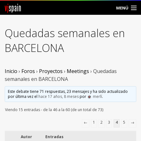
vj
spain
MENÚ
Comunidad
Quedadas semanales en
Foros
BARCELONA
Noticias
Vjspain
Inicio
›
Foros
›
Proyectos
›
Meetings
›
Quedadas
semanales en BARCELONA
Ayuda
Este debate tiene 71 respuestas, 23 mensajes y ha sido actualizado
por última vez el
hace 17 años, 8 meses
por
merlí
.
Contacto
Viendo 15 entradas - de la 46 a la 60 (de un total de 73)
Entrar
←
1
2
3
4
5
→
Crear Cuenta
Autor
Entradas