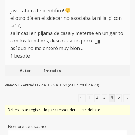
javo, ahora te identifico!
el otro día en el sidecar no asociaba la ni la ‘p’ con
la ‘u’,
salir casi en pijama de casa y meterse en un garito
con los Rumbers, descoloca un poco…jjjj
así que no me enteré muy bien…
1 besote
Autor
Entradas
Viendo 15 entradas - de la 46 a la 60 (de un total de 73)
←
1
2
3
4
5
→
Debes estar registrado para responder a este debate.
Nombre de usuario: