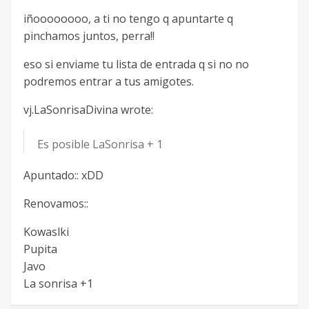
iñoooooooo, a ti no tengo q apuntarte q
pinchamos juntos, perra!!
eso si enviame tu lista de entrada q si no no
podremos entrar a tus amigotes.
vj.LaSonrisaDivina wrote:
Es posible LaSonrisa + 1
Apuntado:: xDD
Renovamos::
Kowaslki
Pupita
Javo
La sonrisa +1