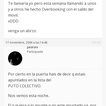
Te llamaria yo pero esta semana llamando a unos
y a otros he hecho Overbooking con el saldo del
movil..
xDDD
venga un abrzo.
17 noviembre, 2006 a las 14:48
#9136
pedrofx
Participante
Por cierto en la puerta hais de decir q estais
apuntados en la lista del
PUTO COLECTIVO.
Nos vemos esta noche..
El q quiera q lo apunte q no este apuntado ya, por