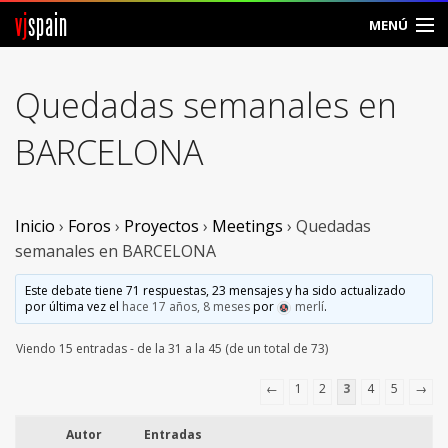
vj
spain
MENÚ
Comunidad
Quedadas semanales en
Foros
BARCELONA
Noticias
Vjspain
Inicio
›
Foros
›
Proyectos
›
Meetings
›
Quedadas
semanales en BARCELONA
Ayuda
Este debate tiene 71 respuestas, 23 mensajes y ha sido actualizado
por última vez el
hace 17 años, 8 meses
por
merlí
.
Contacto
Viendo 15 entradas - de la 31 a la 45 (de un total de 73)
Entrar
←
1
2
3
4
5
→
Crear Cuenta
Autor
Entradas