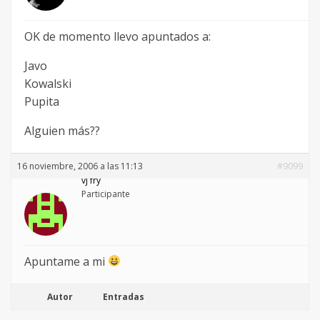
OK de momento llevo apuntados a:
Javo
Kowalski
Pupita
Alguien más??
16 noviembre, 2006 a las 11:13
#9099
vj fry
Participante
Apuntame a mi
Autor
Entradas