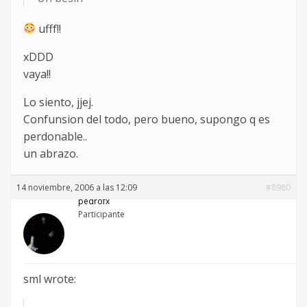
ufff!!
xDDD
vaya!!
Lo siento, jjej.
Confunsion del todo, pero bueno, supongo q es
perdonable..
un abrazo.
14 noviembre, 2006 a las 12:09
#8980
pedrofx
Participante
sml wrote: