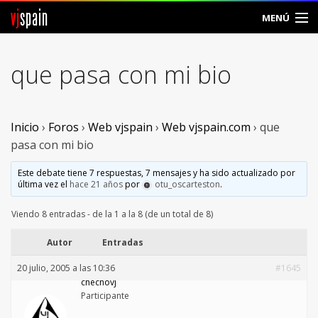
vj
spain
MENÚ
Comunidad
que pasa con mi bio
Foros
Noticias
Inicio
›
Foros
›
Web vjspain
›
Web vjspain.com
›
que
pasa con mi bio
Vjspain
Este debate tiene 7 respuestas, 7 mensajes y ha sido actualizado por
última vez el
hace 21 años
por
otu_oscarteston
.
Ayuda
Viendo 8 entradas - de la 1 a la 8 (de un total de 8)
Contacto
Autor
Entradas
Entrar
20 julio, 2005 a las 10:36
#1645
chechovj
Crear Cuenta
Participante