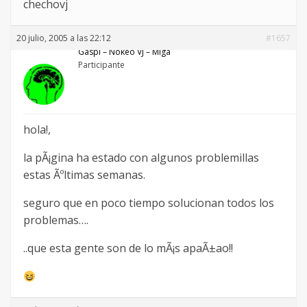
chechovj
20 julio, 2005 a las 22:12
#1657
Gaspi – Nökeö VJ – Miga
Participante
hola!,
la pÃ¡gina ha estado con algunos problemillas
estas Ãºltimas semanas.
seguro que en poco tiempo solucionan todos los
problemas….
..que esta gente son de lo mÃ¡s apaÃ±ao!!