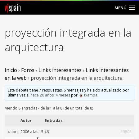
vj
spain
MENÚ
Comunidad
proyección integrada en la
Foros
arquitectura
Noticias
Vjspain
Inicio
›
Foros
›
Links interesantes
›
Links interesantes
en la web
›
proyección integrada en la arquitectura
Ayuda
Este debate tiene 7 respuestas, 6 mensajes y ha sido actualizado por
última vez el
hace 20 años, 4 meses
por
txampa
.
Contacto
Viendo 8 entradas - de la 1 a la 8 (de un total de 8)
Entrar
Autor
Entradas
Crear Cuenta
4 abril, 2006 a las 15:46
#3803
.g