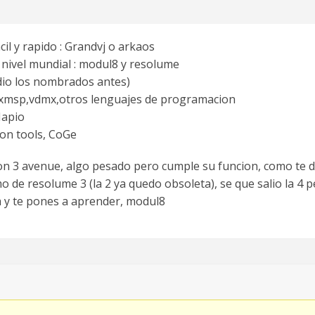
il y rapido : Grandvj o arkaos
 nivel mundial : modul8 y resolume
dio los nombrados antes)
maxmsp,vdmx,otros lenguajes de programacion
Mapio
ion tools, CoGe
ion 3 avenue, algo pesado pero cumple su funcion, como te di
 de resolume 3 (la 2 ya quedo obsoleta), se que salio la 4 p
a y te pones a aprender, modul8