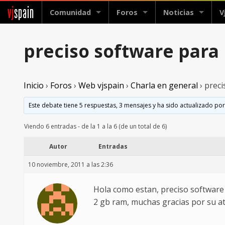
vj
spain
Comunidad
Foros
Noticias
V
preciso software para
Inicio
›
Foros
›
Web vjspain
›
Charla en general
›
preci
Este debate tiene 5 respuestas, 3 mensajes y ha sido actualizado por
Viendo 6 entradas - de la 1 a la 6 (de un total de 6)
Autor
Entradas
10 noviembre, 2011 a las 2:36
Hola como estan, preciso software
2 gb ram, muchas gracias por su a