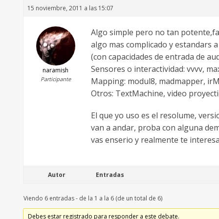
15 noviembre, 2011 a las 15:07
Algo simple pero no tan potente,fac
algo mas complicado y estandars a
(con capacidades de entrada de au
Sensores o interactividad: vvvv, 
naramish
Participante
Mapping: modul8, madmapper, ir
Otros: TextMachine, video proyect
El que yo uso es el resolume, vers
van a andar, proba con alguna demo
vas enserio y realmente te interes
Autor
Entradas
Viendo 6 entradas - de la 1 a la 6 (de un total de 6)
Debes estar registrado para responder a este debate.