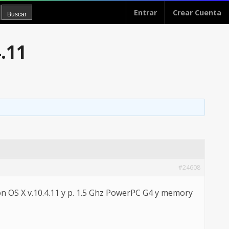
Entrar
Crear Cuenta
.11
#24608
n OS X v.10.4.11 y p. 1.5 Ghz PowerPC G4 y memory