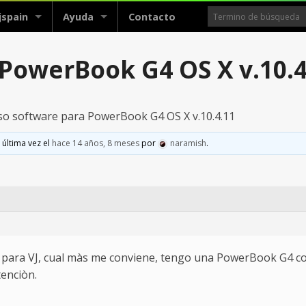
jspain
Ayuda
Contacto
 PowerBook G4 OS X v.10.4
so software para PowerBook G4 OS X v.10.4.11
 última vez el
hace 14 años, 8 meses
por
naramish
.
 para VJ, cual màs me conviene, tengo una PowerBook G4 co
tenciòn.