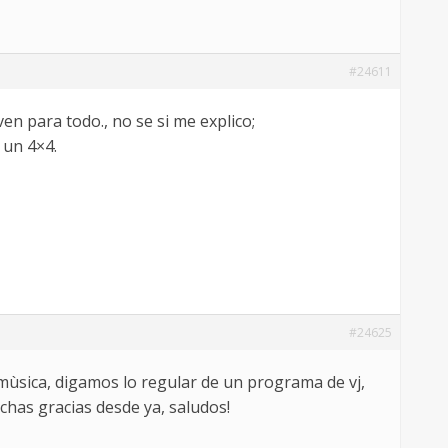
#24611
en para todo., no se si me explico;
 un 4×4.
#24625
mùsica, digamos lo regular de un programa de vj,
chas gracias desde ya, saludos!