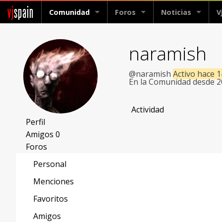
vj
spain
Comunidad
Foros
Noticias
V
naramish
@naramish
Activo hace 
En la Comunidad desde 
Actividad
Perfil
Amigos
0
Foros
Personal
Menciones
Favoritos
Amigos