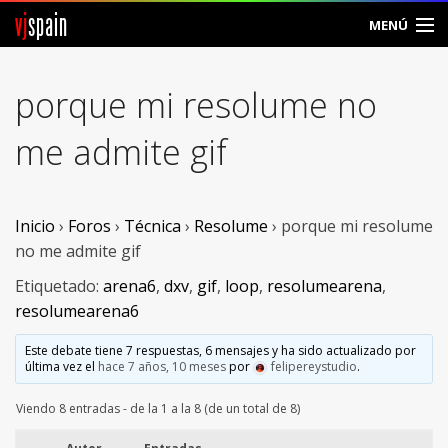
vj
spain
MENÚ
Comunidad
porque mi resolume no
Foros
me admite gif
Noticias
Vjspain
Inicio
›
Foros
›
Técnica
›
Resolume
›
porque mi resolume
no me admite gif
Ayuda
Etiquetado:
arena6
,
dxv
,
gif
,
loop
,
resolumearena
,
resolumearena6
Contacto
Este debate tiene 7 respuestas, 6 mensajes y ha sido actualizado por
Entrar
última vez el
hace 7 años, 10 meses
por
felipereystudio
.
Crear Cuenta
Viendo 8 entradas - de la 1 a la 8 (de un total de 8)