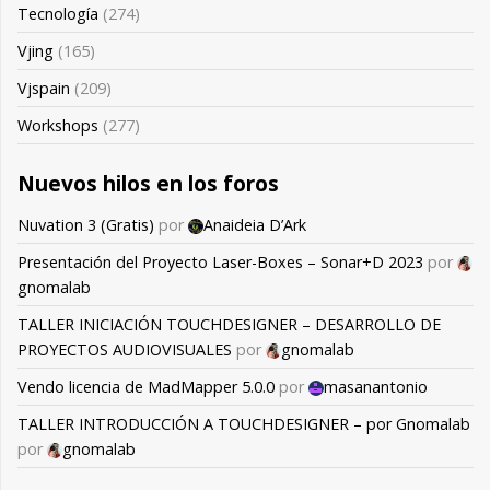
Tecnología
(274)
Vjing
(165)
Vjspain
(209)
Workshops
(277)
Nuevos hilos en los foros
Nuvation 3 (Gratis)
por
Anaideia D’Ark
Presentación del Proyecto Laser-Boxes – Sonar+D 2023
por
gnomalab
TALLER INICIACIÓN TOUCHDESIGNER – DESARROLLO DE
PROYECTOS AUDIOVISUALES
por
gnomalab
Vendo licencia de MadMapper 5.0.0
por
masanantonio
TALLER INTRODUCCIÓN A TOUCHDESIGNER – por Gnomalab
por
gnomalab