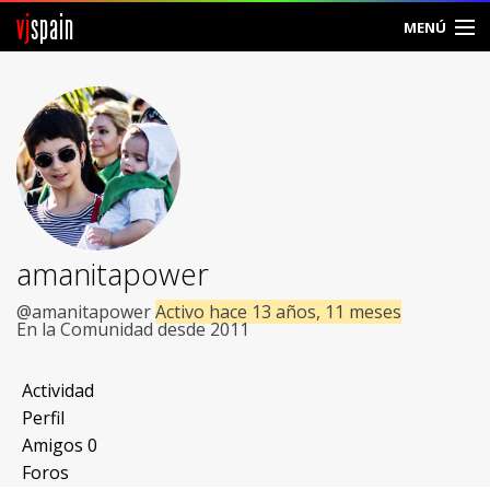
vj
spain
MENÚ
Comunidad
Foros
Noticias
Vjspain
amanitapower
Ayuda
@amanitapower
Activo hace 13 años, 11 meses
En la Comunidad desde 2011
Contacto
Actividad
Entrar
Perfil
Amigos
0
Crear Cuenta
Foros