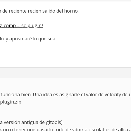
 de reciente recien salido del horno.
z-comp … sc-plugin/
do. y apostearé lo que sea.
unciona bien. Una idea es asignarle el valor de velocity de 
plugin.zip
la versión antigua de gltools).
gorro tener que pasarlo todo de vdmx a osculator, de alli a