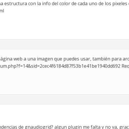
 estructura con la info del color de cada uno de los pixeles
ml
página web a una imagen que puedes usar, también para arch
orum.php?f=14&sid=2cec4f6184d87f53b1e41be1940dd692 Requ
encias de gnaudiogrid? algun plugin me falta y no va, grac