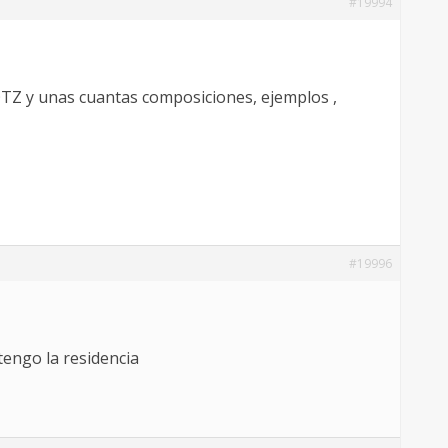
#19994
 QTZ y unas cuantas composiciones, ejemplos ,
#19996
tengo la residencia