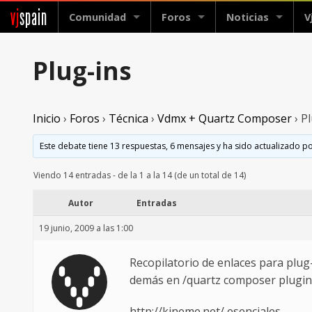
vj
spain
Comunidad
Foros
Noticias
V
Plug-ins
Inicio
›
Foros
›
Técnica
›
Vdmx + Quartz Composer
›
Pl
Este debate tiene 13 respuestas, 6 mensajes y ha sido actualizado po
Viendo 14 entradas - de la 1 a la 14 (de un total de 14)
Autor
Entradas
19 junio, 2009 a las 1:00
Recopilatorio de enlaces para plug
demás en /quartz composer plugin
http://kineme.net/ esenciales