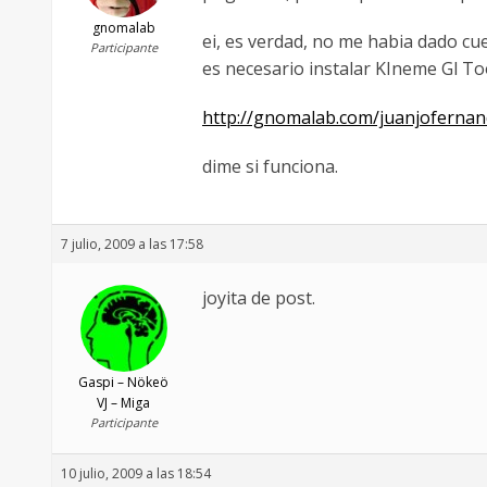
gnomalab
ei, es verdad, no me habia dado cue
Participante
es necesario instalar KIneme Gl To
http://gnomalab.com/juanjofernan
dime si funciona.
7 julio, 2009 a las 17:58
joyita de post.
Gaspi – Nökeö
VJ – Miga
Participante
10 julio, 2009 a las 18:54