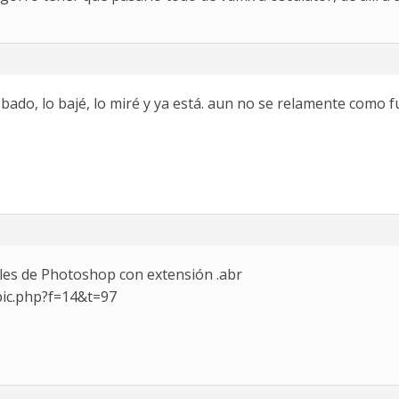
bado, lo bajé, lo miré y ya está. aun no se relamente como f
eles de Photoshop con extensión .abr
pic.php?f=14&t=97