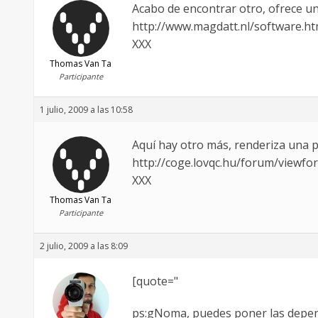
Acabo de encontrar otro, ofrece una
http://www.magdatt.nl/software.ht
XXX
Thomas Van Ta
Participante
1 julio, 2009 a las 10:58
Aquí hay otro más, renderiza una 
http://coge.lovqc.hu/forum/viewf
XXX
Thomas Van Ta
Participante
2 julio, 2009 a las 8:09
[quote="
ps:gNoma, puedes poner las depend