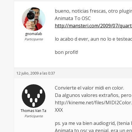
bueno, noticias frescas, otro plugin
Animata To OSC
http://mansteri.com/2009/07/quart
gnomalab
lo acabo d ever, aun no lo e testea
Participante
bon profit!
12 julio, 2009 a las 0:37
Convierte el valor midi en color.
Da algunos valores extraños, pero f
http://kineme.net/files/MIDI2Color.
XXX
Thomas Van Ta
Participante
ps. ya me va bien audiogrid, (tenia 
Animata to osc va genial, era un en