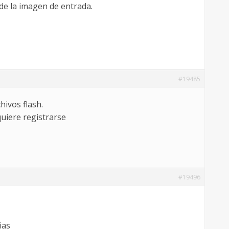
 de la imagen de entrada.
#19485
ivos flash.
iere registrarse
#19496
ias