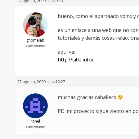
27 agosto, 2009 a las 9:13
bueno, como el apartaado vdmx y q
es un enlace a una web que no cono
tutoriales y demás cosas relaccion
gnomalab
Participante
aquí va:
http://si02.info/
27 agosto, 2009 a las 10:27
muchas gracias caballero
PD: mi proyecto sigue viento en pop
rohel
Participante