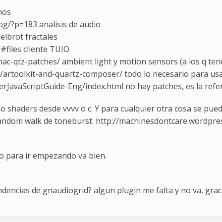
nos
g/?p=183 analisis de audio
lbrot fractales
/#files cliente TUIO
ac-qtz-patches/ ambient light y motion sensors (a los q te
/artoolkit-and-quartz-composer/ todo lo necesario para us
JavaScriptGuide-Eng/index.html no hay patches, es la refere
shaders desde vvvv o c. Y para cualquier otra cosa se pued
 random walk de toneburst: http://machinesdontcare.wordpr
o para ir empezando va bien.
encias de gnaudiogrid? algun plugin me falta y no va, grac