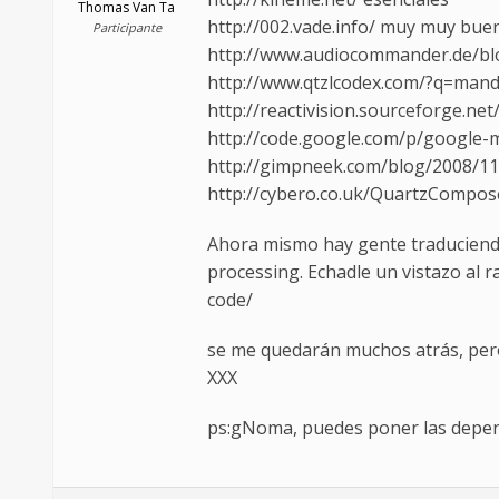
Thomas Van Ta
http://002.vade.info/ muy muy bue
Participante
http://www.audiocommander.de/blo
http://www.qtzlcodex.com/?q=mande
http://reactivision.sourceforge.net
http://code.google.com/p/google-m
http://gimpneek.com/blog/2008/11
http://cybero.co.uk/QuartzComposer
Ahora mismo hay gente traduciendo 
processing. Echadle un vistazo al
code/
se me quedarán muchos atrás, per
XXX
ps:gNoma, puedes poner las depend