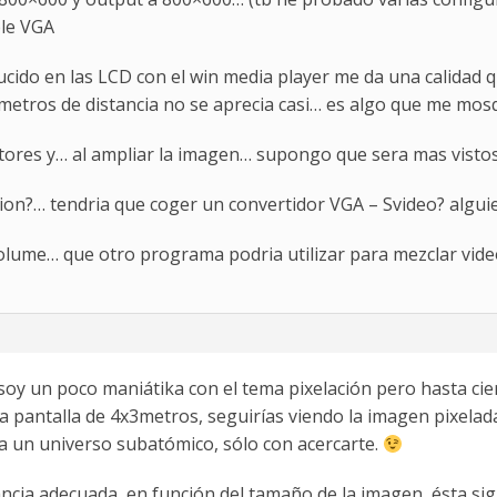
ble VGA
ducido en las LCD con el win media player me da una calida
metros de distancia no se aprecia casi… es algo que me mo
tores y… al ampliar la imagen… supongo que sera mas vistosa
cion?… tendria que coger un convertidor VGA – Svideo? algu
esolume… que otro programa podria utilizar para mezclar vi
soy un poco maniátika con el tema pixelación pero hasta ci
na pantalla de 4x3metros, seguirías viendo la imagen pixelada
a un universo subatómico, sólo con acercarte.
stancia adecuada, en función del tamaño de la imagen, ésta 