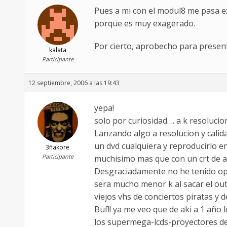
Pues a mi con el modul8 me pasa e
porque es muy exagerado.
Por cierto, aprobecho para presen
kalata
Participante
12 septiembre, 2006 a las 19:43
yepa!
solo por curiosidad…. a k resolucio
Lanzando algo a resolucion y calida
un dvd cualquiera y reproducirlo en 
3ñakore
Participante
muchisimo mas que con un crt de 
Desgraciadamente no he tenido opor
sera mucho menor k al sacar el ou
viejos vhs de conciertos piratas y
Buf!! ya me veo que de aki a 1 año 
los supermega-lcds-proyectores de