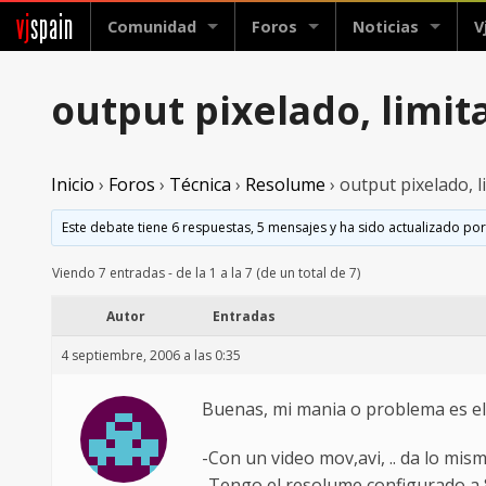
vj
spain
Comunidad
Foros
Noticias
V
output pixelado, limi
Inicio
›
Foros
›
Técnica
›
Resolume
›
output pixelado, 
Este debate tiene 6 respuestas, 5 mensajes y ha sido actualizado por
Viendo 7 entradas - de la 1 a la 7 (de un total de 7)
Autor
Entradas
4 septiembre, 2006 a las 0:35
Buenas, mi mania o problema es el 
-Con un video mov,avi, .. da lo mi
-Tengo el resolume configurado a 