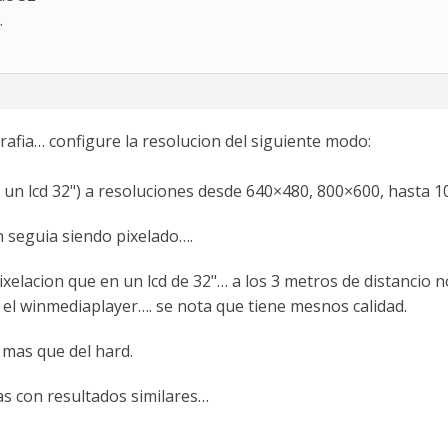
…
grafia… configure la resolucion del siguiente modo:
 un lcd 32") a resoluciones desde 640×480, 800×600, hasta 
n seguia siendo pixelado….
lacion que en un lcd de 32"… a los 3 metros de distancio n
el winmediaplayer…. se nota que tiene mesnos calidad.
 mas que del hard.
s con resultados similares…