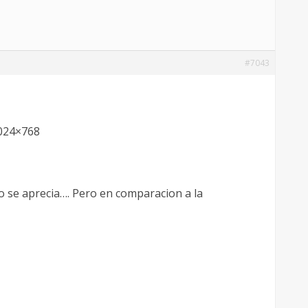
#7043
1024×768
o se aprecia…. Pero en comparacion a la