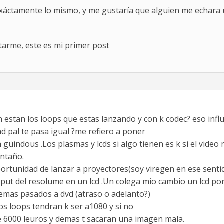
xáctamente lo mismo, y me gustaría que alguien me echara
tarme, este es mi primer post
n estan los loops que estas lanzando y con k codec? eso infl
d pal te pasa igual ?me refiero a poner
güindous .Los plasmas y lcds si algo tienen es k si el video n
antaño.
tunidad de lanzar a proyectores(soy viregen en ese sentido
tput del resolume en un lcd .Un colega mio cambio un lcd po
 demas pasados a dvd (atraso o adelanto?)
los loops tendran k ser a1080 y si no
 6000 leuros y demas t sacaran una imagen mala.