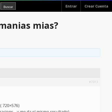
Entrar
Crear Cuenta
 manias mias?
#7013
.( 720×576)
racions… y me da el mismo resultado)