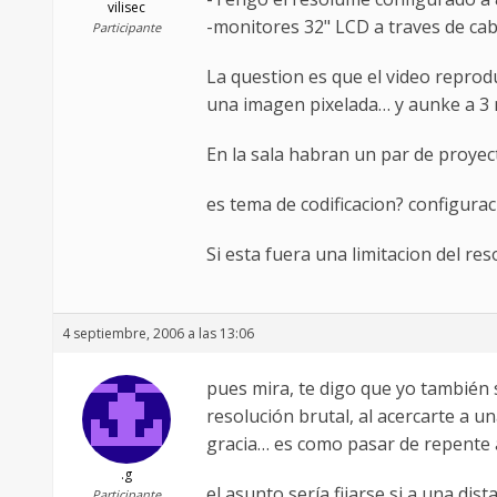
vilisec
-monitores 32" LCD a traves de ca
Participante
La question es que el video repro
una imagen pixelada… y aunke a 3 
En la sala habran un par de proyec
es tema de codificacion? configura
Si esta fuera una limitacion del r
4 septiembre, 2006 a las 13:06
pues mira, te digo que yo también 
resolución brutal, al acercarte a u
gracia… es como pasar de repente 
.g
el asunto sería fijarse si a una di
Participante