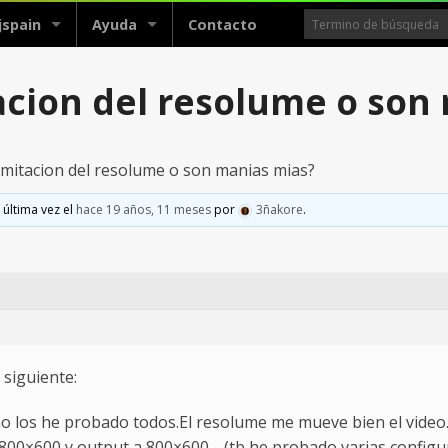
jspain
Ayuda
Contacto
tacion del resolume o son
limitacion del resolume o son manias mias?
 última vez el
hace 19 años, 11 meses
por
3ñakore
.
siguiente:
smo los he probado todos.El resolume me mueve bien el video
800×600 y output a 800×600… (tb he probado varias configu