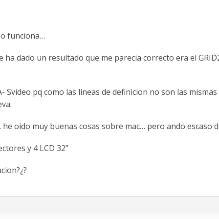
o funciona…
ha dado un resultado que me parecia correcto era el GRID2 
- Svideo pq como las lineas de definicion no son las misma
eva.
… he oido muy buenas cosas sobre mac… pero ando escaso d
ectores y 4 LCD 32"
ucion?¿?