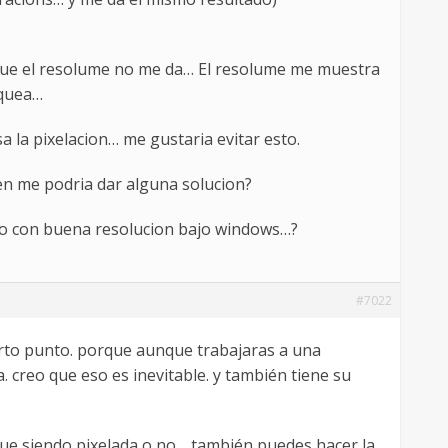
d que el resolume no me da… El resolume me muestra
squea…
 la pixelacion… me gustaria evitar esto.
ien me podria dar alguna solucion?
deo con buena resolucion bajo windows…?
#7022
erto punto. porque aunque trabajaras a una
. creo que eso es inevitable. y también tiene su
sigue siendo pixelada o no… también puedes hacer la