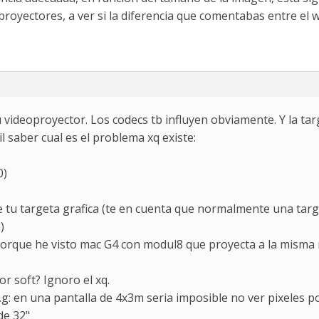
royectores, a ver si la diferencia que comentabas entre el 
u videoproyector. Los codecs tb influyen obviamente. Y la ta
il saber cual es el problema xq existe:
0)
de tu targeta grafica (te en cuenta que normalmente una tar
)
a porque he visto mac G4 con modul8 que proyecta a la misma
r soft? Ignoro el xq.
 .g: en una pantalla de 4x3m seria imposible no ver pixeles
de 32"