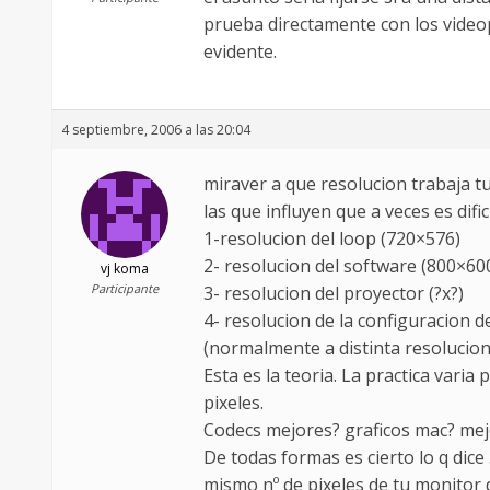
prueba directamente con los videop
evidente.
4 septiembre, 2006 a las 20:04
miraver a que resolucion trabaja t
las que influyen que a veces es dific
1-resolucion del loop (720×576)
2- resolucion del software (800×60
vj koma
Participante
3- resolucion del proyector (?x?)
4- resolucion de la configuracion 
(normalmente a distinta resolucion
Esta es la teoria. La practica vari
pixeles.
Codecs mejores? graficos mac? mejo
De todas formas es cierto lo q dice
mismo nº de pixeles de tu monitor 