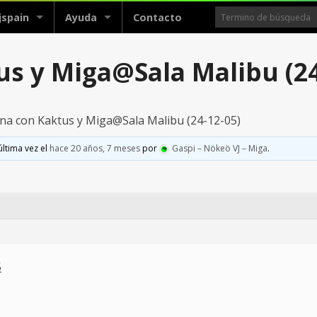
jspain
Ayuda
Contacto
 y Miga@Sala Malibu (24
a con Kaktus y Miga@Sala Malibu (24-12-05)
última vez el
hace 20 años, 7 meses
por
Gaspi – Nökeö VJ – Miga
.
5