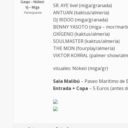
Gaspi – Nökeö
SR. AYE live! (miga/granada)
VJ – Miga
ANTUAN (kaktus/almería)
Participante
DJ RIDOO (miga/granada)
BENNY YASOTO (miga – mor/marbe
OXÍGENO (kaktus/almería)
SOULMASTER (kaktus/almería)
THE MON (fourplay/almería)
VIKTOR KORRAL (palmer show/alm
visuales: Nökeö (miga/gr)
Sala Malibú
– Paseo Marítimo de Ba
Entrada + Copa
– 5 Euros (antes de