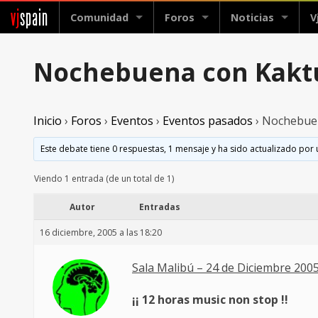
vj
spain
Comunidad
Foros
Noticias
V
Nochebuena con Kaktus
Inicio
›
Foros
›
Eventos
›
Eventos pasados
›
Nochebuen
Este debate tiene 0 respuestas, 1 mensaje y ha sido actualizado por 
Viendo 1 entrada (de un total de 1)
Autor
Entradas
16 diciembre, 2005 a las 18:20
Sala Malibú – 24 de Diciembre 200
¡¡ 12 horas music non stop !!