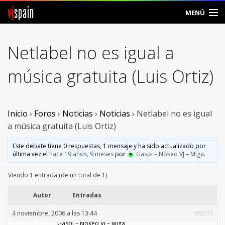
vj
spain
MENÚ
Comunidad
Netlabel no es igual a
Foros
música gratuita (Luis Ortiz)
Noticias
Vjspain
Inicio
›
Foros
›
Noticias
›
Noticias
›
Netlabel no es igual
a música gratuita (Luis Ortiz)
Ayuda
Este debate tiene 0 respuestas, 1 mensaje y ha sido actualizado por
última vez el
hace 19 años, 9 meses
por
Gaspi – Nökeö VJ – Miga
.
Contacto
Viendo 1 entrada (de un total de 1)
Entrar
Autor
Entradas
Crear Cuenta
4 noviembre, 2006 a las 13:44
#8573
Gaspi – Nökeö VJ – Miga