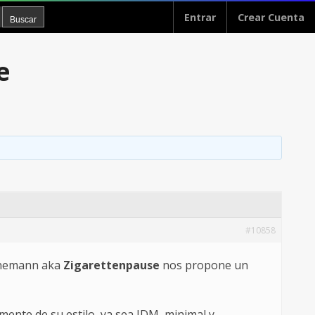
Entrar
Crear Cuenta
e
#10858
Jünemann aka
Zigarettenpause
nos propone un
ente de su estilo, ya sea IDM, minimal y