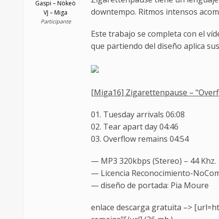
Gaspi – Nökeö
downtempo. Ritmos intensos acompa
VJ – Miga
Participante
Este trabajo se completa con el víd
que partiendo del diseño aplica sus
[Miga16] Zigarettenpause – "Over
01. Tuesday arrivals 06:08
02. Tear apart day 04:46
03. Overflow remains 04:54
— MP3 320kbps (Stereo) – 44 Khz.
— Licencia Reconocimiento-NoCome
— diseño de portada: Pia Moure
enlace descarga gratuita –> [url=