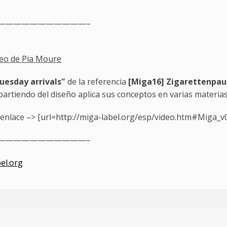
———————————–
deo de Pia Moure
uesday arrivals"
de la referencia
[Miga16] Zigarettenpau
artiendo del diseño aplica sus conceptos en varias materias 
 enlace –> [url=http://miga-label.org/esp/video.htm#Miga_v0
———————————–
el.org