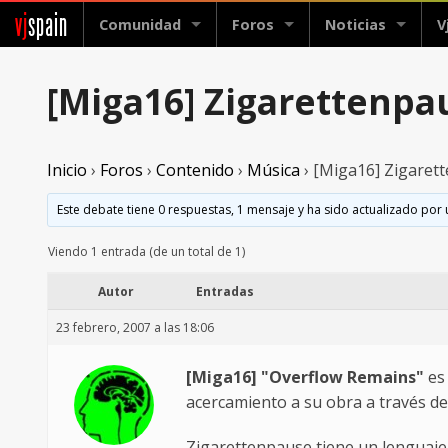
vj
spain
Comunidad
Foros
Noticias
V
[Miga16] Zigarettenpa
Inicio
›
Foros
›
Contenido
›
Música
›
[Miga16] Zigaret
Este debate tiene 0 respuestas, 1 mensaje y ha sido actualizado por 
Viendo 1 entrada (de un total de 1)
Autor
Entradas
23 febrero, 2007 a las 18:06
[Miga16] "Overflow Remains"
es 
acercamiento a su obra a través de 
Zigarettenpause tiene un lenguaje