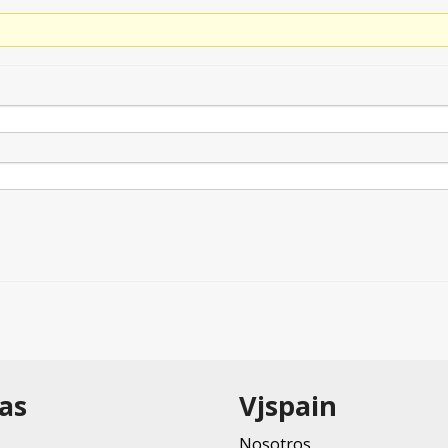
as
Vjspain
Nosotros