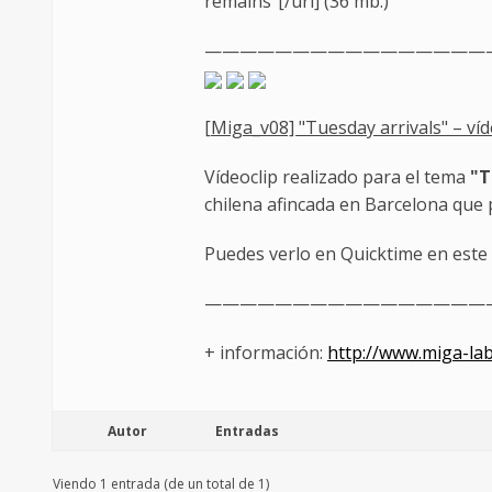
remains"[/url] (36 mb.)
————————————————
[Miga_v08] "Tuesday arrivals" – ví
Vídeoclip realizado para el tema
"T
chilena afincada en Barcelona que p
Puedes verlo en Quicktime en este
————————————————
+ información:
http://www.miga-lab
Autor
Entradas
Viendo 1 entrada (de un total de 1)