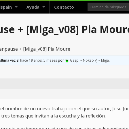
jspain
Ayuda
Contacto
use + [Miga_v08] Pia Mour
tenpause + [Miga_v08] Pia Moure
última vez el
hace 19 años, 5 meses
por
Gaspi – Nökeö VJ – Miga
.
el nombre de un nuevo trabajo con el que su autor, Jose 
tres temas que invitan a la escucha y la reflexión.
 propio que impregna cada una de sus obras independientem