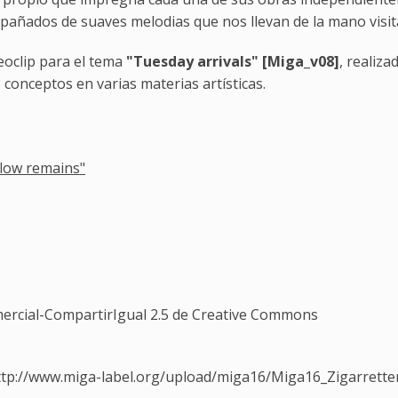
ñados de suaves melodias que nos llevan de la mano visitan
eoclip para el tema
"Tuesday arrivals" [Miga_v08]
, realiz
 conceptos en varias materias artísticas.
flow remains"
rcial-CompartirIgual 2.5 de Creative Commons
http://www.miga-label.org/upload/miga16/Miga16_Zigarrett