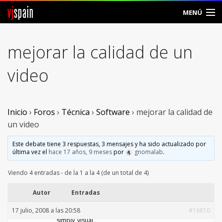
vj
spain
MENÚ
Comunidad
mejorar la calidad de un
Foros
video
Noticias
Vjspain
Inicio
›
Foros
›
Técnica
›
Software
›
mejorar la calidad de
un video
Ayuda
Este debate tiene 3 respuestas, 3 mensajes y ha sido actualizado por
última vez el
hace 17 años, 9 meses
por
gnomalab
.
Contacto
Viendo 4 entradas - de la 1 a la 4 (de un total de 4)
Entrar
Autor
Entradas
Crear Cuenta
17 julio, 2008 a las 20:58
#16810
simply_visual