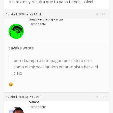
tus textos y resulta que tu ya lo tienes… olee!
17 abril, 2008 a las 14:31
#15971
Gaspi – Nökeö VJ – Miga
Participante
sayaka wrote:
pero txampa a ti te pagan por esto o eres
como el michael landon en autopista hacia el
cielo
17 abril, 2008 a las 23:10
#15982
txampa
Participante