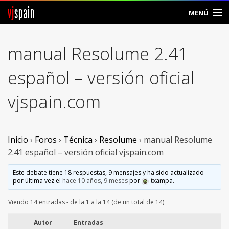
vj
spain
MENÚ
Comunidad
manual Resolume 2.41
Foros
español – versión oficial
Noticias
vjspain.com
Vjspain
Ayuda
Inicio
›
Foros
›
Técnica
›
Resolume
›
manual Resolume
2.41 español – versión oficial vjspain.com
Contacto
Este debate tiene 18 respuestas, 9 mensajes y ha sido actualizado
por última vez el
hace 10 años, 9 meses
por
txampa
.
Entrar
Viendo 14 entradas - de la 1 a la 14 (de un total de 14)
Crear Cuenta
Autor
Entradas