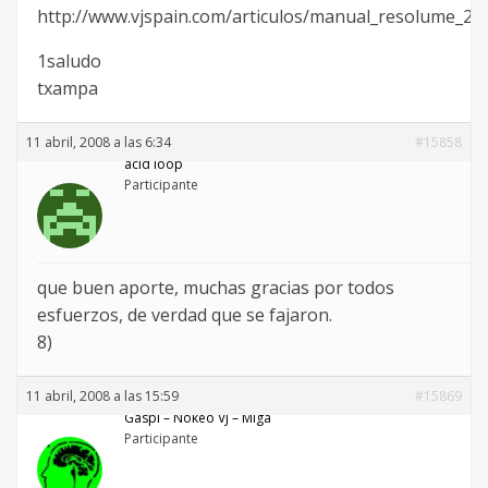
http://www.vjspain.com/articulos/manual_resolume_2.
1saludo
txampa
11 abril, 2008 a las 6:34
#15858
acid loop
Participante
que buen aporte, muchas gracias por todos
esfuerzos, de verdad que se fajaron.
8)
11 abril, 2008 a las 15:59
#15869
Gaspi – Nökeö VJ – Miga
Participante